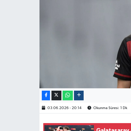
Politika
Sağlık
Spor
Yaşam
Çalışma Hayatı
Kadın
Yurt
03.06.2026 - 20:14
Okunma Süresi: 1 Dk
2024 Seçim Sonuçları
Galatasaray 