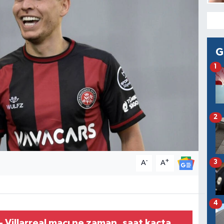
G
1
2
-
+
3
A
A
4
- Villarreal maçı ne zaman, saat kaçta,