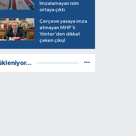
İmzalamayan isim
ortaya çıktı
Çerçeve yasaya imza
atmayan MHP'li
Yönter’den dikkat
çeken çıkış!
ükleniyor...