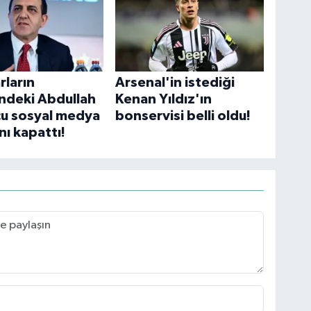
rların
Arsenal'in istediği
ndeki Abdullah
Kenan Yıldız'ın
u sosyal medya
bonservisi belli oldu!
nı kapattı!