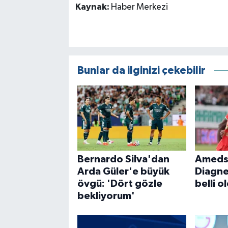
Kaynak:
Haber Merkezi
Bunlar da ilginizi çekebilir
Bernardo Silva'dan
Amedsp
Arda Güler'e büyük
Diagne
övgü: 'Dört gözle
belli o
bekliyorum'