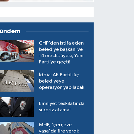
ündem
CHP’den istifa eden
belediye başkanı ve
14 meclis üyesi, Yeni
Parti’ye geçti!
İddia: AK Partili üç
belediyeye
operasyon yapılacak
Emniyet teşkilatında
sürpriz atama!
MHP, 'çerçeve
yasa'da fire verdi: