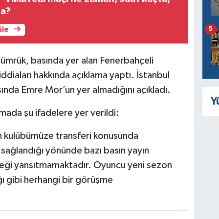
da?
5
üle
gümrük, basında yer alan Fenerbahçeli
 iddiaları hakkında açıklama yaptı. İstanbul
sında Emre Mor’un yer almadığını açıkladı.
Y
amada şu ifadelere yer verildi:
n kulübümüze transferi konusunda
 sağlandığı yönünde bazı basın yayın
çeği yansıtmamaktadır. Oyuncu yeni sezon
ı gibi herhangi bir görüşme