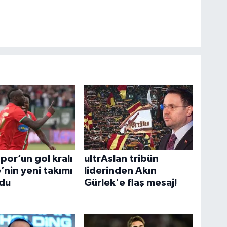
or’un gol kralı
ultrAslan tribün
’nin yeni takımı
liderinden Akın
ldu
Gürlek'e flaş mesaj!