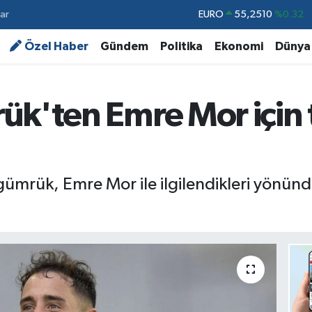
ar
STERLİN
64,4811
%0.38
GRAM ALTIN
6660.55
%0
Özel Haber
Gündem
Politika
Ekonomi
Dünya
BİST100
13.779
%-14
BITCOIN
64.840,97
%-0.15
ük'ten Emre Mor için 
DOLAR
47,7436
%0.18
EURO
55,2510
%0.32
agümrük, Emre Mor ile ilgilendikleri yönün