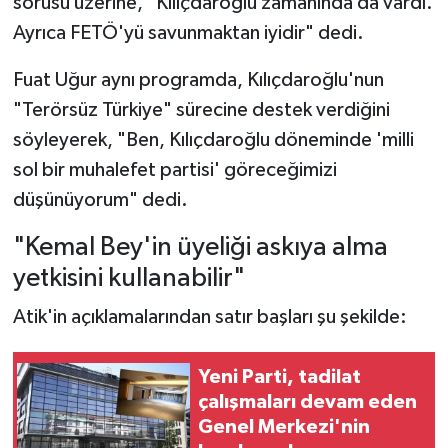
sorusu üzerine, "Kılıçdaroğlu zamanında da vardı.
Ayrıca FETÖ'yü savunmaktan iyidir" dedi.
Fuat Uğur aynı programda, Kılıçdaroğlu'nun
"Terörsüz Türkiye" sürecine destek verdiğini
söyleyerek, "Ben, Kılıçdaroğlu döneminde 'milli
sol bir muhalefet partisi' göreceğimizi
düşünüyorum" dedi.
"Kemal Bey'in üyeliği askıya alma
yetkisini kullanabilir"
Atik'in açıklamalarından satır başları şu şekilde:
Yeni Parti, tadilat
çalışmaları devam eden
Genel Merkezi'nin