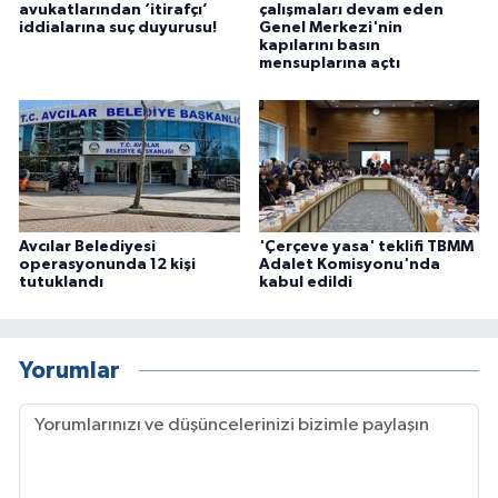
avukatlarından ‘itirafçı’
çalışmaları devam eden
iddialarına suç duyurusu!
Genel Merkezi'nin
kapılarını basın
mensuplarına açtı
Avcılar Belediyesi
'Çerçeve yasa' teklifi TBMM
operasyonunda 12 kişi
Adalet Komisyonu'nda
tutuklandı
kabul edildi
Yorumlar