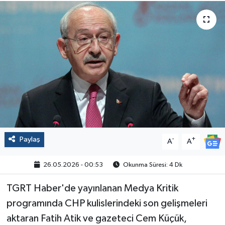
Politika
Sağlık
Spor
Yaşam
Çalışma Hayatı
Paylaş
-
+
A
A
Kadın
26.05.2026 - 00:53
Okunma Süresi: 4 Dk
Yurt
TGRT Haber'de yayınlanan Medya Kritik
2024 Seçim Sonuçları
programında CHP kulislerindeki son gelişmeleri
aktaran Fatih Atik ve gazeteci Cem Küçük,