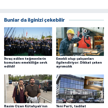
Bunlar da ilginizi çekebilir
İhraç edilen teğmenlerin
Emekli olup çalışanları
komutanı emekliliğe sevk
ilgilendiriyor: Dikkat çeken
edildi!
ayrımcılık
Rasim Ozan Kütahyalı’nın
Yeni Parti, tadilat