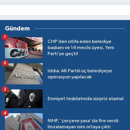
Gündem
1
CHP’den istifa eden belediye
başkanı ve 14 meclis üyesi, Yeni
Parti’ye geçti!
2
İddia: AK Partili üç belediyeye
operasyon yapılacak
3
Emniyet teşkilatında sürpriz atama!
4
MHP, 'çerçeve yasa'da fire verdi:
İmzalamayan isim ortaya çıktı