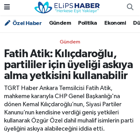
Gündem
Politika
Ekonomi
Dü
Özel Haber
Özel Haber
Nöbetçi Eczaneler
Akademi
Hava Durumu
Gündem
Fatih Atik: Kılıçdaroğlu,
Asayiş
Trafik Durumu
partililer için üyeliği askıya
Bilim - Teknoloji
Süper Lig Puan Durumu ve Fikstür
alma yetkisini kullanabilir
Çevre - İklim
Tüm Manşetler
TGRT Haber Ankara Temsilcisi Fatih Atik,
mahkeme kararıyla CHP Genel Başkanlığı'na
Dünya
Son Dakika Haberleri
dönen Kemal Kılıçdaroğlu’nun, Siyasi Partiler
Kanunu’nun kendisine verdiği geniş yetkileri
Kültür - Sanat
kullanarak Özgür Özel dahil muhalif isimlerin parti
üyeliğini askıya alabileceğini iddia etti.
Magazin