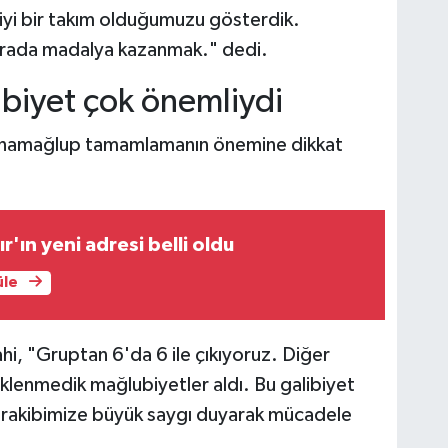
 iyi bir takım olduğumuzu gösterdik.
orada madalya kazanmak." dedi.
ibiyet çok önemliydi
u namağlup tamamlamanın önemine dikkat
r'ın yeni adresi belli oldu
üle
hi, "Gruptan 6'da 6 ile çıkıyoruz. Diğer
klenmedik mağlubiyetler aldı. Bu galibiyet
a rakibimize büyük saygı duyarak mücadele