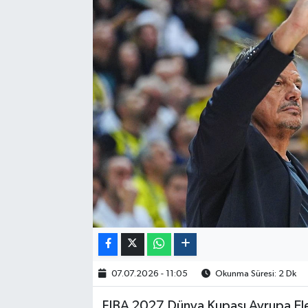
Politika
Sağlık
Spor
Yaşam
Çalışma Hayatı
Kadın
Yurt
2024 Seçim Sonuçları
07.07.2026 - 11:05
Okunma Süresi: 2 Dk
FIBA 2027 Dünya Kupası Avrupa Elem