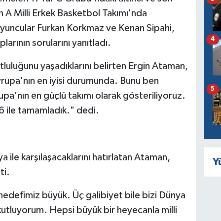
 A Milli Erkek Basketbol Takımı'nda
 oyuncular Furkan Korkmaz ve Kenan Sipahi,
4
arının sorularını yanıtladı.
luğunu yaşadıklarını belirten Ergin Ataman,
vrupa'nın en iyisi durumunda. Bunu ben
5
a'nın en güçlü takımı olarak gösteriliyoruz.
6 ile tamamladık." dedi.
ya ile karşılaşacaklarını hatırlatan Ataman,
Y
ti.
edefimiz büyük. Üç galibiyet bile bizi Dünya
utluyorum. Hepsi büyük bir heyecanla milli