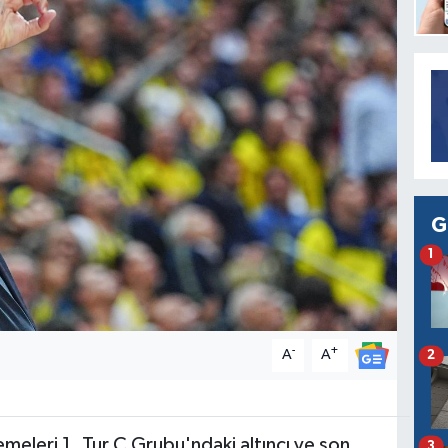
G
1
-
+
A
A
2
eleri 1. Tur C Grubu'ndaki altıncı ve son
3