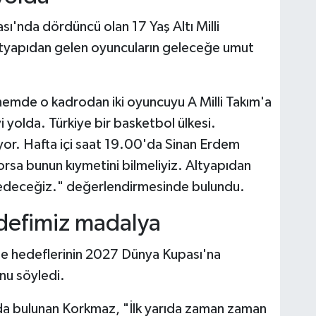
ı'nda dördüncü olan 17 Yaş Altı Milli
ltyapıdan gelen oyuncuların geleceğe umut
önemde o kadrodan iki oyuncuyu A Milli Takım'a
 yolda. Türkiye bir basketbol ülkesi.
yor. Hafta içi saat 19.00'da Sinan Erdem
orsa bunun kıymetini bilmeliyiz. Altyapıdan
 edeceğiz." değerlendirmesinde bulundu.
defimiz madalya
se hedeflerinin 2027 Dünya Kupası'na
nu söyledi.
da bulunan Korkmaz, "İlk yarıda zaman zaman