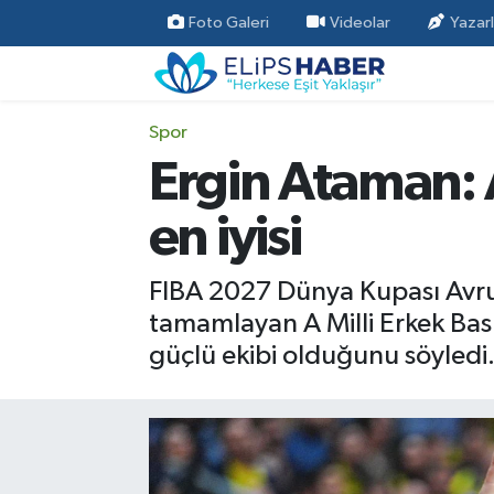
Foto Galeri
Videolar
Yazarl
Özel Haber
Nöbetçi Eczaneler
Spor
Akademi
Hava Durumu
Ergin Ataman: 
Asayiş
Trafik Durumu
en iyisi
Bilim - Teknoloji
Süper Lig Puan Durumu ve Fikstür
FIBA 2027 Dünya Kupası Avru
Çevre - İklim
Tüm Manşetler
tamamlayan A Milli Erkek Ba
güçlü ekibi olduğunu söyledi
Dünya
Son Dakika Haberleri
Kültür - Sanat
Magazin