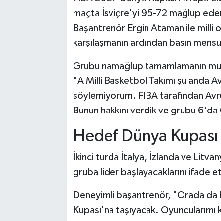
maçta İsviçre'yi 95-72 mağlup eden
Başantrenör Ergin Ataman ile milli
karşılaşmanın ardından basın mensupl
Grubu namağlup tamamlamanın mutlu
"A Milli Basketbol Takımı şu anda A
söylemiyorum. FIBA tarafından Avrup
Bunun hakkını verdik ve grubu 6'da 
Hedef Dünya Kupası
İkinci turda İtalya, İzlanda ve Litvan
gruba lider başlayacaklarını ifade et
Deneyimli başantrenör, "Orada da h
Kupası'na taşıyacak. Oyuncularımı k