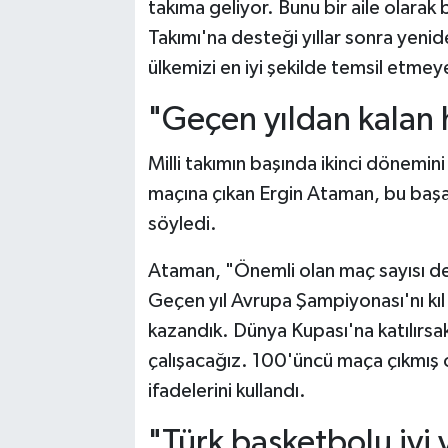
takıma geliyor. Bunu bir aile olarak 
Takımı'na desteği yıllar sonra yenid
ülkemizi en iyi şekilde temsil etmey
"Geçen yıldan kalan 
Milli takımın başında ikinci dönemin
maçına çıkan Ergin Ataman, bu başarı
söyledi.
Ataman, "Önemli olan maç sayısı değ
Geçen yıl Avrupa Şampiyonası'nı kıl
kazandık. Dünya Kupası'na katılırs
çalışacağız. 100'üncü maça çıkmış
ifadelerini kullandı.
"Türk basketbolu iyi 