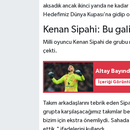
aksadık ancak ikinci yarıda ne kadar
Hedefimiz Dünya Kupası'na gidip 
Kenan Sipahi: Bu gal
Milli oyuncu Kenan Sipahi de grub
çekti.
Altay Bayındı
İçeriği Görünt
Takım arkadaşlarını tebrik eden Sipa
grupta karşılaşacağımız takımlar be
bizim için ekstra önemliydi. Sahad
ettik." ifadelerini kullandı.