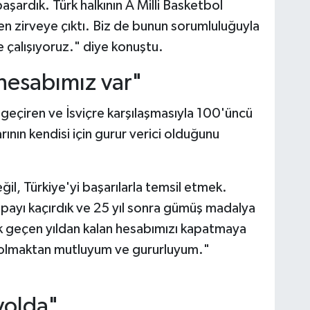
başardık. Türk halkının A Milli Basketbol
en zirveye çıktı. Biz de bunun sorumluluğuyla
e çalışıyoruz." diye konuştu.
hesabımız var"
i geçiren ve İsviçre karşılaşmasıyla 100'üncü
nın kendisi için gurur verici olduğunu
il, Türkiye'yi başarılarla temsil etmek.
 payı kaçırdık ve 25 yıl sonra gümüş madalya
ak geçen yıldan kalan hesabımızı kapatmaya
 olmaktan mutluyum ve gururluyum."
yolda"