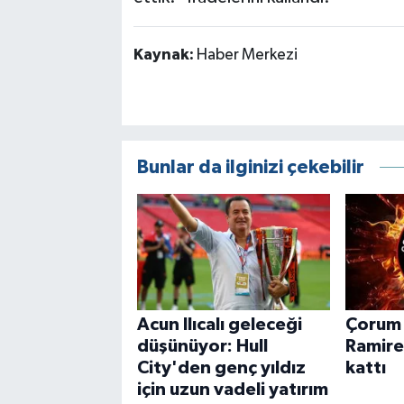
Kaynak:
Haber Merkezi
Bunlar da ilginizi çekebilir
Acun Ilıcalı geleceği
Çorum 
düşünüyor: Hull
Ramire
City'den genç yıldız
kattı
için uzun vadeli yatırım