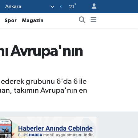
°
Ankara
21
Spor
Magazin
mı Avrupa'nın
 ederek grubunu 6'da 6 ile
man, takımın Avrupa'nın en