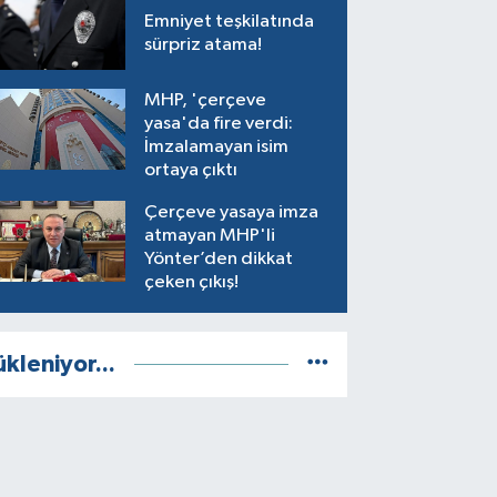
Emniyet teşkilatında
sürpriz atama!
MHP, 'çerçeve
yasa'da fire verdi:
İmzalamayan isim
ortaya çıktı
Çerçeve yasaya imza
atmayan MHP'li
Yönter’den dikkat
çeken çıkış!
ükleniyor...