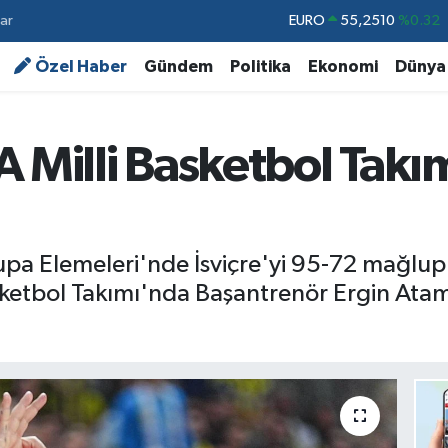
ar
STERLİN
64,4811
%0.38
GRAM ALTIN
6648.99
%2.59
Özel Haber
Gündem
Politika
Ekonomi
Dünya
BİST100
13.779
%-14
BITCOIN
64.960,21
%0.87
A Milli Basketbol Takı
DOLAR
47,7436
%0.18
EURO
55,2510
%0.32
pa Elemeleri'nde İsviçre'yi 95-72 mağlup
sketbol Takımı'nda Başantrenör Ergin Ata
.