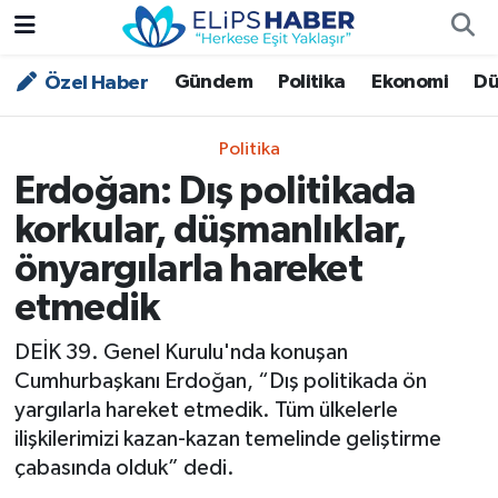
Gündem
Politika
Ekonomi
Dü
Özel Haber
Özel Haber
Nöbetçi Eczaneler
Akademi
Hava Durumu
Politika
Erdoğan: Dış politikada
Asayiş
Trafik Durumu
korkular, düşmanlıklar,
Bilim - Teknoloji
Süper Lig Puan Durumu ve Fikstür
önyargılarla hareket
etmedik
Çevre - İklim
Tüm Manşetler
DEİK 39. Genel Kurulu'nda konuşan
Dünya
Son Dakika Haberleri
Cumhurbaşkanı Erdoğan, “Dış politikada ön
yargılarla hareket etmedik. Tüm ülkelerle
Kültür - Sanat
ilişkilerimizi kazan-kazan temelinde geliştirme
çabasında olduk” dedi.
Magazin