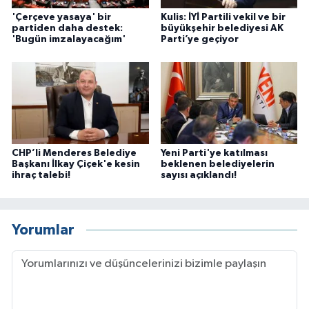
'Çerçeve yasaya' bir
Kulis: İYİ Partili vekil ve bir
partiden daha destek:
büyükşehir belediyesi AK
'Bugün imzalayacağım'
Parti’ye geçiyor
CHP’li Menderes Belediye
Yeni Parti'ye katılması
Başkanı İlkay Çiçek'e kesin
beklenen belediyelerin
ihraç talebi!
sayısı açıklandı!
Yorumlar