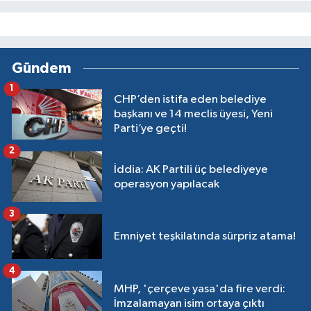
Gündem
1
CHP’den istifa eden belediye
başkanı ve 14 meclis üyesi, Yeni
Parti’ye geçti!
2
İddia: AK Partili üç belediyeye
operasyon yapılacak
3
Emniyet teşkilatında sürpriz atama!
4
MHP, 'çerçeve yasa'da fire verdi:
İmzalamayan isim ortaya çıktı