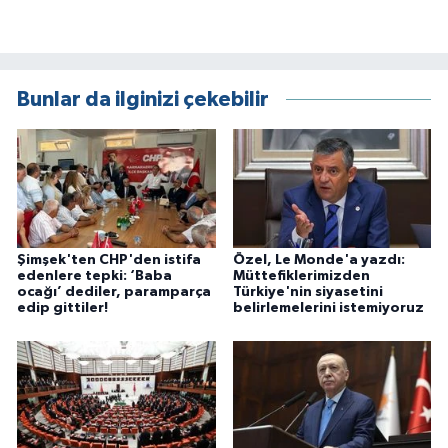
Bunlar da ilginizi çekebilir
Şimşek'ten CHP'den istifa
Özel, Le Monde'a yazdı:
edenlere tepki: ‘Baba
Müttefiklerimizden
ocağı’ dediler, paramparça
Türkiye'nin siyasetini
edip gittiler!
belirlemelerini istemiyoruz