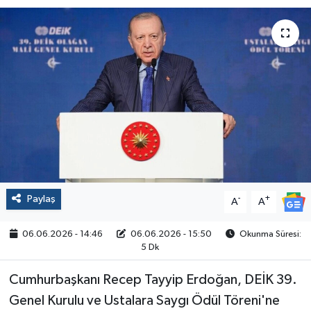
Politika
Sağlık
Spor
Yaşam
Çalışma Hayatı
Paylaş
-
+
Kadın
A
A
06.06.2026 - 14:46
06.06.2026 - 15:50
Okunma Süresi:
Yurt
5 Dk
2024 Seçim Sonuçları
Cumhurbaşkanı Recep Tayyip Erdoğan, DEİK 39.
Genel Kurulu ve Ustalara Saygı Ödül Töreni'ne