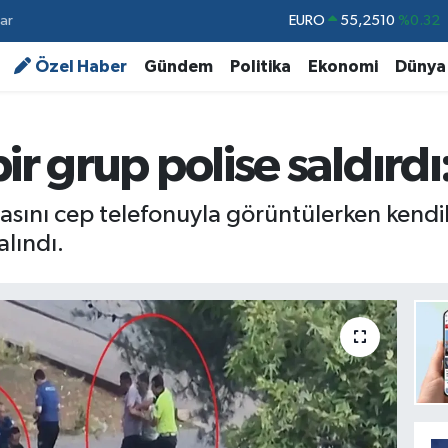
ar
STERLİN
64,4811
%0.38
GRAM ALTIN
6648.99
%2.59
Özel Haber
Gündem
Politika
Ekonomi
Dünya
BİST100
13.779
%-14
BITCOIN
64.960,21
%0.87
r grup polise saldırdı:
DOLAR
47,7436
%0.18
EURO
55,2510
%0.32
nasını cep telefonuyla görüntülerken kendile
alındı.