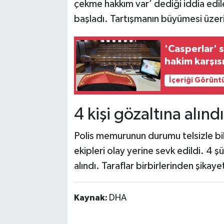
çekme hakkım var’ dediği iddia edil
başladı. Tartışmanın büyümesi üzeri
'Casperlar' 
hakim karşıs
İçeriği Görünt
4 kişi gözaltına alındı
Polis memurunun durumu telsizle bild
ekipleri olay yerine sevk edildi. 4 ş
alındı. Taraflar birbirlerinden şikaye
Kaynak:
DHA