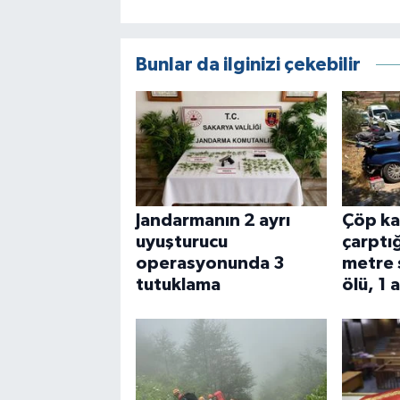
Bunlar da ilginizi çekebilir
Jandarmanın 2 ayrı
Çöp ka
uyuşturucu
çarptı
operasyonunda 3
metre 
tutuklama
ölü, 1 a