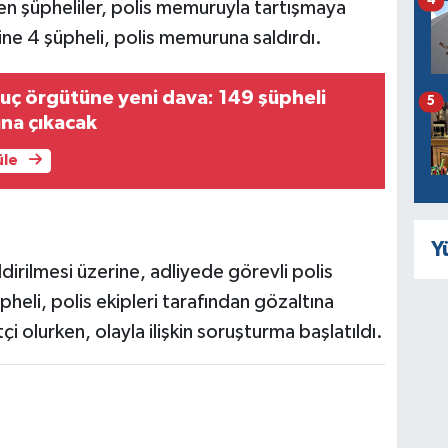
4
en şüpheliler, polis memuruyla tartışmaya
ne 4 şüpheli, polis memuruna saldırdı.
suç örgütüne yeni dava: 149 şüpheli
5
ına çıkacak
üle
Y
irilmesi üzerine, adliyede görevli polis
üpheli, polis ekipleri tarafından gözaltına
tçi olurken, olayla ilişkin soruşturma başlatıldı.