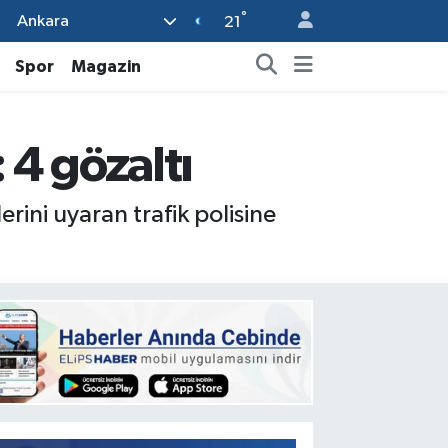
°
Ankara
21
Spor
Magazin
 4 gözaltı
rini uyaran trafik polisine