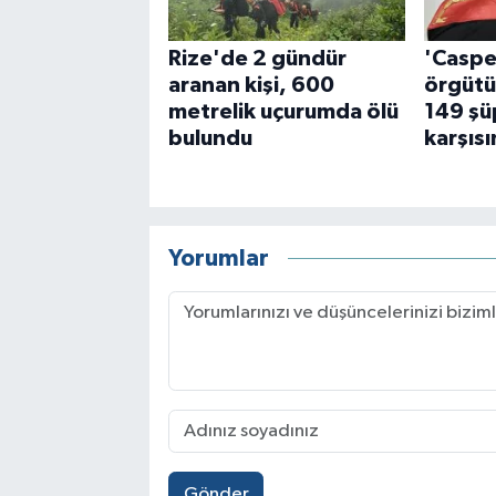
Rize'de 2 gündür
'Caspe
aranan kişi, 600
örgütü
metrelik uçurumda ölü
149 şü
bulundu
karşısı
Yorumlar
Gönder