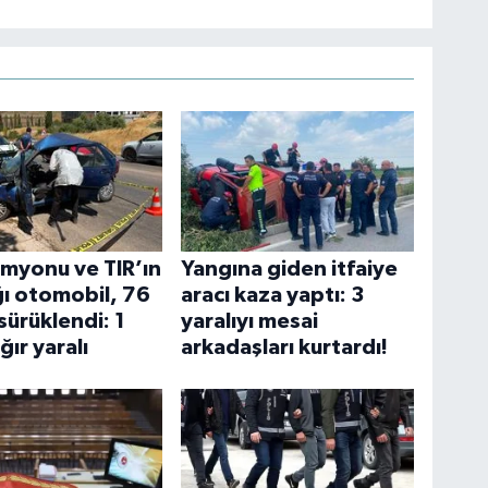
myonu ve TIR’ın
Yangına giden itfaiye
ğı otomobil, 76
aracı kaza yaptı: 3
sürüklendi: 1
yaralıyı mesai
ğır yaralı
arkadaşları kurtardı!