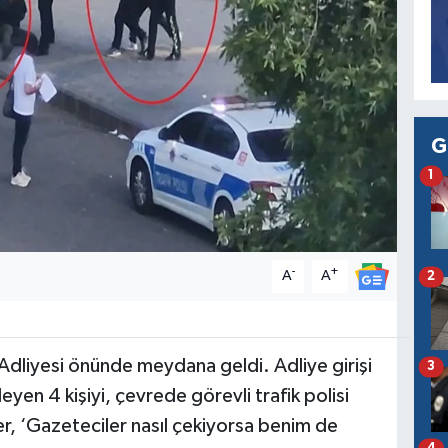
G
1
-
+
A
A
2
Adliyesi önünde meydana geldi. Adliye girişi
3
eyen 4 kişiyi, çevrede görevli trafik polisi
er, ‘Gazeteciler nasıl çekiyorsa benim de