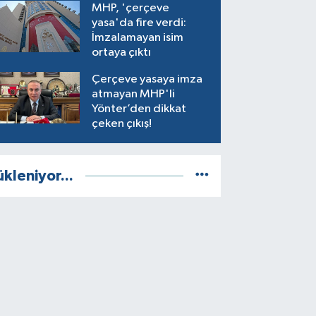
MHP, 'çerçeve
yasa'da fire verdi:
İmzalamayan isim
ortaya çıktı
Çerçeve yasaya imza
atmayan MHP'li
Yönter’den dikkat
çeken çıkış!
ükleniyor...