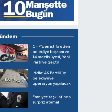
ündem
CHP’den istifa eden
belediye başkanı ve
14 meclis üyesi, Yeni
Parti’ye geçti!
İddia: AK Partili üç
belediyeye
operasyon yapılacak
Emniyet teşkilatında
sürpriz atama!