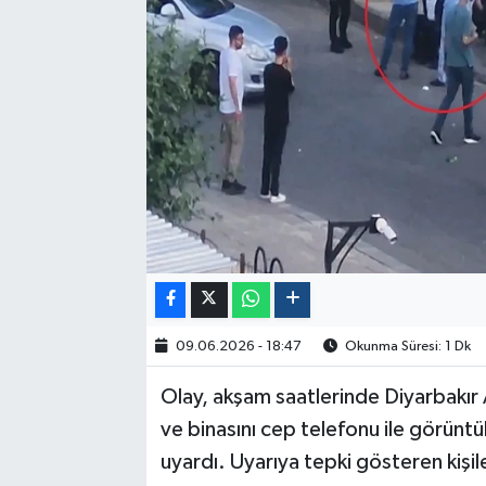
Politika
Sağlık
Spor
Yaşam
Çalışma Hayatı
Kadın
09.06.2026 - 18:47
Okunma Süresi: 1 Dk
Yurt
Olay, akşam saatlerinde Diyarbakır 
2024 Seçim Sonuçları
ve binasını cep telefonu ile görüntül
uyardı. Uyarıya tepki gösteren kişil