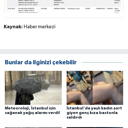
Kaynak:
Haber merkezi
Bunlar da ilginizi çekebilir
Meteoroloji, İstanbul için
İstanbul'da yaşlı kadın şort
sağanak yağış alarmı verdi!
giyen genç kıza bastonla
saldırdı