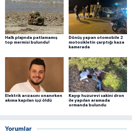
Halk plajında patlamamış
Dönüş yapan otomobile 2
top mermisi bulundu!
motosikletin çarptığı kaza
kamerada
Elektrik arızasını onanırken
Kayıp huzurevi sakini dron
akıma kapılan işçi öldü
ile yapılan aramada
ormanda bulundu
Yorumlar