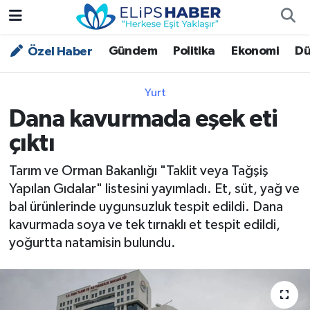
Gündem
Politika
Ekonomi
Dü
Özel Haber
Özel Haber
Nöbetçi Eczaneler
Akademi
Hava Durumu
Yurt
Dana kavurmada eşek eti
Asayiş
Trafik Durumu
çıktı
Bilim - Teknoloji
Süper Lig Puan Durumu ve Fikstür
Tarım ve Orman Bakanlığı "Taklit veya Tağşiş
Yapılan Gıdalar" listesini yayımladı. Et, süt, yağ ve
Çevre - İklim
Tüm Manşetler
bal ürünlerinde uygunsuzluk tespit edildi. Dana
kavurmada soya ve tek tırnaklı et tespit edildi,
Dünya
Son Dakika Haberleri
yoğurtta natamisin bulundu.
Kültür - Sanat
Magazin