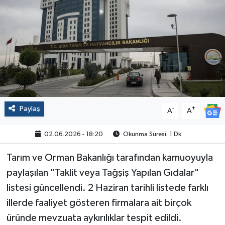
Politika
Sağlık
Spor
Yaşam
Paylaş
-
+
A
A
Çalışma Hayatı
02.06.2026 - 18:20
Okunma Süresi: 1 Dk
Kadın
Tarım ve Orman Bakanlığı tarafından kamuoyuyla
Yurt
paylaşılan "Taklit veya Tağşiş Yapılan Gıdalar"
listesi güncellendi. 2 Haziran tarihli listede farklı
2024 Seçim Sonuçları
illerde faaliyet gösteren firmalara ait birçok
üründe mevzuata aykırılıklar tespit edildi.