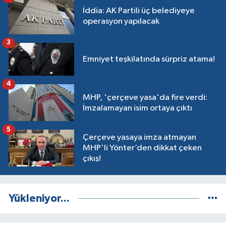
İddia: AK Partili üç belediyeye
operasyon yapılacak
3
Emniyet teşkilatında sürpriz atama!
4
MHP, 'çerçeve yasa'da fire verdi:
İmzalamayan isim ortaya çıktı
5
Çerçeve yasaya imza atmayan
MHP'li Yönter’den dikkat çeken
çıkış!
Yükleniyor...