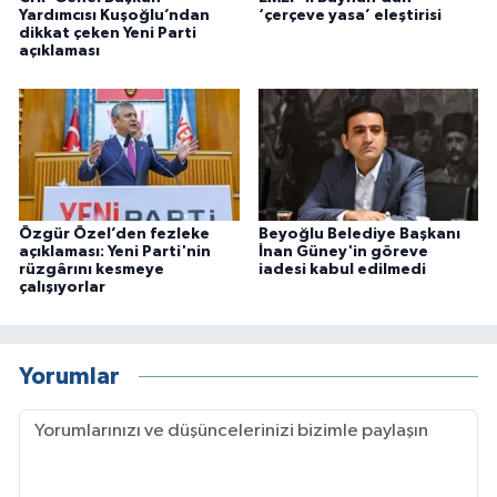
Yardımcısı Kuşoğlu’ndan
‘çerçeve yasa’ eleştirisi
dikkat çeken Yeni Parti
açıklaması
Özgür Özel’den fezleke
Beyoğlu Belediye Başkanı
açıklaması: Yeni Parti'nin
İnan Güney'in göreve
rüzgârını kesmeye
iadesi kabul edilmedi
çalışıyorlar
Yorumlar