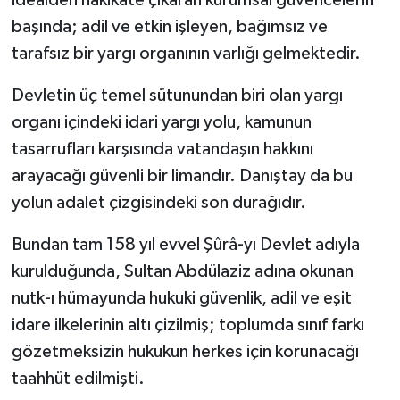
idealden hakikate çıkaran kurumsal güvencelerin
başında; adil ve etkin işleyen, bağımsız ve
tarafsız bir yargı organının varlığı gelmektedir.
Devletin üç temel sütunundan biri olan yargı
organı içindeki idari yargı yolu, kamunun
tasarrufları karşısında vatandaşın hakkını
arayacağı güvenli bir limandır. Danıştay da bu
yolun adalet çizgisindeki son durağıdır.
Bundan tam 158 yıl evvel Şûrâ-yı Devlet adıyla
kurulduğunda, Sultan Abdülaziz adına okunan
nutk-ı hümayunda hukuki güvenlik, adil ve eşit
idare ilkelerinin altı çizilmiş; toplumda sınıf farkı
gözetmeksizin hukukun herkes için korunacağı
taahhüt edilmişti.