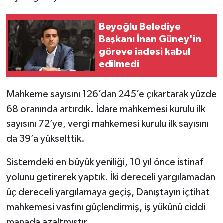
Beyoğlu Belediye
Başkanı İnan Güney'in
göreve iadesi kabul
edilmedi
Mahkeme sayısını 126’dan 245’e çıkartarak yüzde
68 oranında artırdık. İdare mahkemesi kurulu ilk
sayısını 72’ye, vergi mahkemesi kurulu ilk sayısını
da 39’a yükselttik.
Sistemdeki en büyük yeniliği, 10 yıl önce istinaf
yolunu getirerek yaptık. İki dereceli yargılamadan
üç dereceli yargılamaya geçiş, Danıştayın içtihat
mahkemesi vasfını güçlendirmiş, iş yükünü ciddi
manada azaltmıştır.