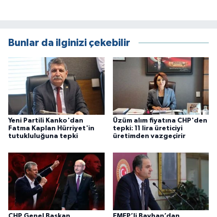
Bunlar da ilginizi çekebilir
Yeni Partili Kanko'dan
Üzüm alım fiyatına CHP'den
Fatma Kaplan Hürriyet'in
tepki: 11 lira üreticiyi
tutukluluğuna tepki
üretimden vazgeçirir
CHP Genel Başkan
EMEP’li Bayhan’dan