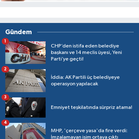
Gündem
1
CHP’den istifa eden belediye
başkanı ve 14 meclis üyesi, Yeni
Parti’ye geçti!
2
İddia: AK Partili üç belediyeye
operasyon yapılacak
3
Emniyet teşkilatında sürpriz atama!
4
MHP, 'çerçeve yasa'da fire verdi:
İmzalamayan isim ortaya çıktı