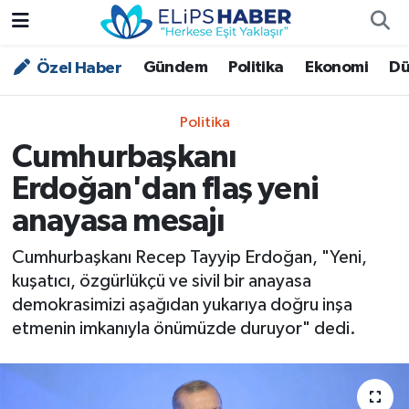
Gündem
Politika
Ekonomi
Dü
Özel Haber
Özel Haber
Nöbetçi Eczaneler
Akademi
Hava Durumu
Politika
Cumhurbaşkanı
Asayiş
Trafik Durumu
Erdoğan'dan flaş yeni
Bilim - Teknoloji
Süper Lig Puan Durumu ve Fikstür
anayasa mesajı
Çevre - İklim
Tüm Manşetler
Cumhurbaşkanı Recep Tayyip Erdoğan, "Yeni,
kuşatıcı, özgürlükçü ve sivil bir anayasa
Dünya
Son Dakika Haberleri
demokrasimizi aşağıdan yukarıya doğru inşa
etmenin imkanıyla önümüzde duruyor" dedi.
Kültür - Sanat
Magazin