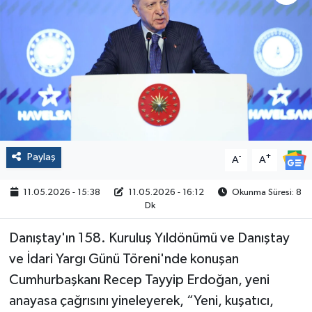
Politika
Sağlık
Spor
Yaşam
Paylaş
-
+
A
A
Çalışma Hayatı
11.05.2026 - 15:38
11.05.2026 - 16:12
Okunma Süresi: 8
Kadın
Dk
Danıştay'ın 158. Kuruluş Yıldönümü ve Danıştay
Yurt
ve İdari Yargı Günü Töreni'nde konuşan
2024 Seçim Sonuçları
Cumhurbaşkanı Recep Tayyip Erdoğan, yeni
anayasa çağrısını yineleyerek, “Yeni, kuşatıcı,