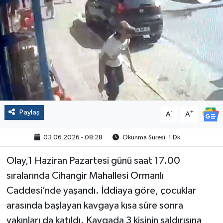
Politika
Sağlık
Spor
Yaşam
Paylaş
-
+
A
A
Çalışma Hayatı
03.06.2026 - 08:28
Okunma Süresi: 1 Dk
Kadın
Olay,1 Haziran Pazartesi günü saat 17.00
Yurt
sıralarında Cihangir Mahallesi Ormanlı
Caddesi’nde yaşandı. İddiaya göre, çocuklar
2024 Seçim Sonuçları
arasında başlayan kavgaya kısa süre sonra
yakınları da katıldı. Kavgada 3 kişinin saldırısına