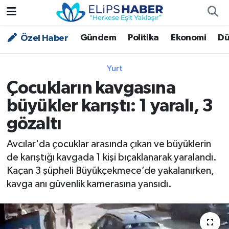
Gündem
Politika
Ekonomi
Dü
Özel Haber
Özel Haber
Nöbetçi Eczaneler
Akademi
Hava Durumu
Yurt
Çocukların kavgasına
Asayiş
Trafik Durumu
büyükler karıştı: 1 yaralı, 3
Bilim - Teknoloji
Süper Lig Puan Durumu ve Fikstür
gözaltı
Çevre - İklim
Tüm Manşetler
Avcılar'da çocuklar arasında çıkan ve büyüklerin
de karıştığı kavgada 1 kişi bıçaklanarak yaralandı.
Dünya
Son Dakika Haberleri
Kaçan 3 şüpheli Büyükçekmece’de yakalanırken,
kavga anı güvenlik kamerasına yansıdı.
Kültür - Sanat
Magazin