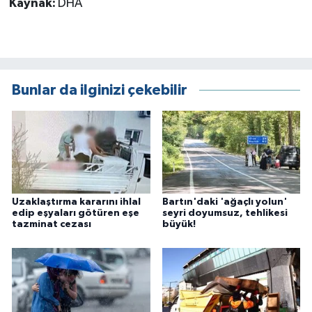
Kaynak:
DHA
Bunlar da ilginizi çekebilir
Uzaklaştırma kararını ihlal
Bartın'daki 'ağaçlı yolun'
edip eşyaları götüren eşe
seyri doyumsuz, tehlikesi
tazminat cezası
büyük!