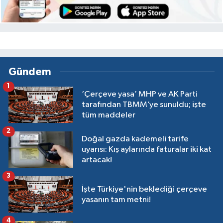
Gündem
1
‘Çerçeve yasa’ MHP ve AK Parti
tarafından TBMM’ye sunuldu; işte
tüm maddeler
2
Doğal gazda kademeli tarife
uyarısı: Kış aylarında faturalar iki kat
artacak!
3
İşte Türkiye'nin beklediği çerçeve
yasanın tam metni!
4