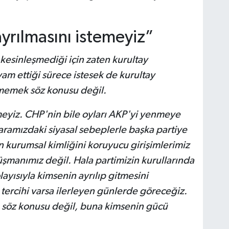
yrılmasını istemeyiz”
 kesinleşmediği için zaten kurultay
m ettiği sürece istesek de kurultay
memek söz konusu değil.
meyiz. CHP'nin bile oyları AKP'yi yenmeye
ramızdaki siyasal sebeplerle başka partiye
in kurumsal kimliğini koruyucu girişimlerimiz
üşmanımız değil. Hala partimizin kurullarında
ayısıyla kimsenin ayrılıp gitmesini
 tercihi varsa ilerleyen günlerde göreceğiz.
m söz konusu değil, buna kimsenin gücü