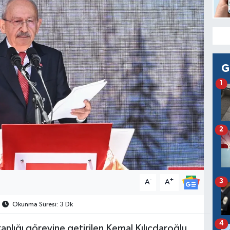
G
1
2
-
+
3
A
A
Okunma Süresi: 3 Dk
4
lığı görevine getirilen Kemal Kılıçdaroğlu