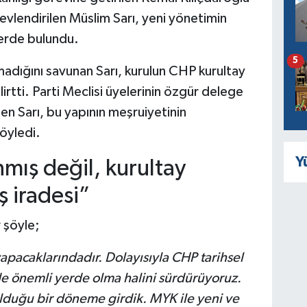
evlendirilen Müslim Sarı, yeni yönetimin
lerde bulundu.
5
lmadığını savunan Sarı, kurulun CHP kurultay
lirtti. Parti Meclisi üyelerinin özgür delege
en Sarı, bu yapının meşruiyetinin
öyledi.
Y
nmış değil, kurultay
ş iradesi”
 şöyle;
pacaklarındadır. Dolayısıyla CHP tarihsel
e önemli yerde olma halini sürdürüyoruz.
n olduğu bir döneme girdik. MYK ile yeni ve