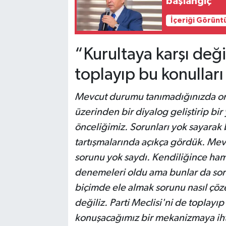
başlangıç'
İçeriği Görünt
“Kurultaya karşı değil
toplayıp bu konullar
Mevcut durumu tanımadığınızda ora
üzerinden bir diyalog geliştirip bir
önceliğimiz. Sorunları yok sayarak
tartışmalarında açıkça gördük. Mev
sorunu yok saydı. Kendiliğince ham
denemeleri oldu ama bunlar da sor
biçimde ele almak sorunu nasıl çöz
değiliz. Parti Meclisi'ni de toplayıp
konuşacağımız bir mekanizmaya iht