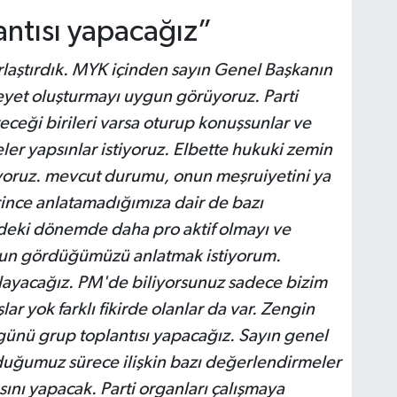
antısı yapacağız”
rlaştırdık. MYK içinden sayın Genel Başkanın
yet oluşturmayı uygun görüyoruz. Parti
ceği birileri varsa oturup konuşsunlar ve
r yapsınlar istiyoruz. Elbette hukuki zemin
yoruz. mevcut durumu, onun meşruiyetini ya
nce anlatamadığımıza dair de bazı
eki dönemde daha pro aktif olmayı ve
un gördüğümüzü anlatmak istiyorum.
layacağız. PM'de biliyorsunuz sadece bizim
r yok farklı fikirde olanlar da var. Zengin
 günü grup toplantısı yapacağız. Sayın genel
uğumuz sürece ilişkin bazı değerlendirmeler
ısını yapacak. Parti organları çalışmaya