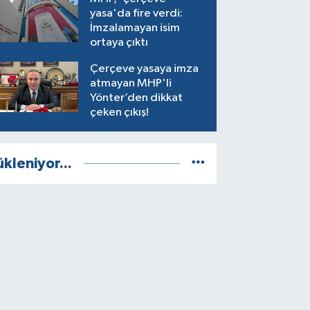
yasa'da fire verdi:
İmzalamayan isim
ortaya çıktı
Çerçeve yasaya imza
atmayan MHP'li
Yönter’den dikkat
çeken çıkış!
ükleniyor...