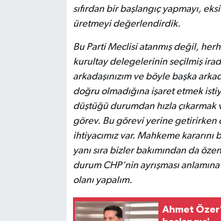
sıfırdan bir başlangıç yapmayı, eksi
üretmeyi değerlendirdik.
Bu Parti Meclisi atanmış değil, herh
kurultay delegelerinin seçilmiş ira
arkadaşınızım ve böyle başka arkad
doğru olmadığına işaret etmek isti
düştüğü durumdan hızla çıkarmak ve
görev. Bu görevi yerine getirirken 
ihtiyacımız var. Mahkeme kararın
yanı sıra bizler bakımından da özen
durum CHP'nin ayrışması anlamına g
olanı yapalım.
Ahmet Özer'd