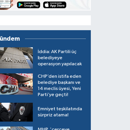
ündem
İddia: AK Partili üç
belediyeye
operasyon yapılacak
CHP’den istifa eden
belediye başkanı ve
14 meclis üyesi, Yeni
Parti’ye geçti!
Emniyet teşkilatında
sürpriz atama!
MHP, 'çerçeve