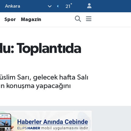
°
Ankara
21
Spor
Magazin
ldu: Toplantıda
lim Sarı, gelecek hafta Salı
nun konuşma yapacağını