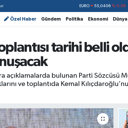
ar
STERLİN
64,2143
%0
GRAM ALTIN
6510.40
%0.45
Özel Haber
Gündem
Politika
Ekonomi
Dünya
BİST100
13.799
%70
BITCOIN
64.225,61
%-0.63
plantısı tarihi belli o
DOLAR
47,6704
%0
onuşacak
EURO
55,0406
%-0.08
 açıklamalarda bulunan Parti Sözcüsü Müs
larını ve toplantıda Kemal Kılıçdaroğlu’