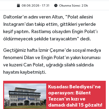
08.06.2026 - 17:31
Okunma Süresi: 2 Dk
Politika
Daltonlar'ın adını veren Altun, "Polat ailesini
Sağlık
Instagram'dan takip ettim, gittikleri yerlerde
keşif yaptım. Rastlamış olsaydım Engin Polat’ı
Spor
öldürmeyecek şekilde tarayacaktım" dedi.
Yaşam
Geçtiğimiz hafta İzmir Çeşme'de sosyal medya
fenomeni Dilan ve Engin Polat’ın yakın koruması
Çalışma Hayatı
ve kuzeni Can Polat, uğradığı silahlı saldırıda
Kadın
hayatını kaybetmişti.
Yurt
Kuşadası Belediyesi'ne
operasyon: Bülent
2024 Seçim Sonuçları
Tezcan'ın kızı ve
damadı dahil 15 gözaltı!