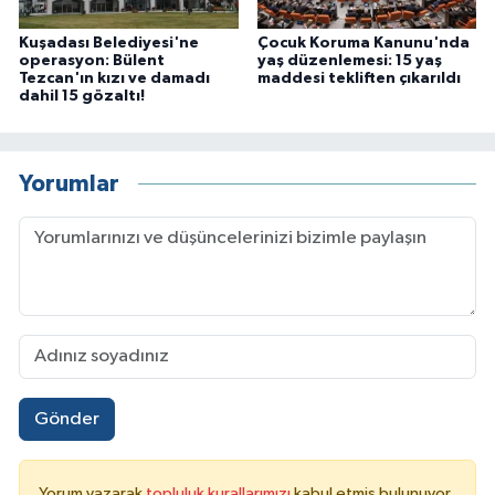
Kuşadası Belediyesi'ne
Çocuk Koruma Kanunu'nda
operasyon: Bülent
yaş düzenlemesi: 15 yaş
Tezcan'ın kızı ve damadı
maddesi tekliften çıkarıldı
dahil 15 gözaltı!
Yorumlar
Gönder
Yorum yazarak
topluluk kurallarımızı
kabul etmiş bulunuyor