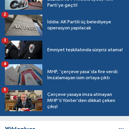
Parti’ye geçti!
2
İddia: AK Partili üç belediyeye
operasyon yapılacak
3
Emniyet teşkilatında sürpriz atama!
4
MHP, 'çerçeve yasa'da fire verdi:
İmzalamayan isim ortaya çıktı
5
Çerçeve yasaya imza atmayan
MHP'li Yönter’den dikkat çeken
çıkış!