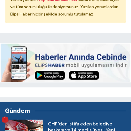
ve tüm sorumluluğu üstleniyorsunuz. Yazılan yorumlardan
Elips Haber hiçbir şekilde sorumlu tutulamaz.
Gündem
1
CHP’den istifa eden belediye
başkanı ve 14 meclis üyesi, Yeni