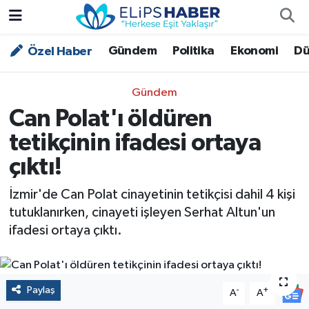
Gündem
Politika
Ekonomi
Dü
Özel Haber
Özel Haber
Nöbetçi Eczaneler
Akademi
Hava Durumu
Gündem
Can Polat'ı öldüren
Asayiş
Trafik Durumu
tetikçinin ifadesi ortaya
Bilim - Teknoloji
Süper Lig Puan Durumu ve Fikstür
çıktı!
Çevre - İklim
Tüm Manşetler
İzmir'de Can Polat cinayetinin tetikçisi dahil 4 kişi
tutuklanırken, cinayeti işleyen Serhat Altun'un
Dünya
Son Dakika Haberleri
ifadesi ortaya çıktı.
Kültür - Sanat
Paylaş
-
+
A
A
Magazin