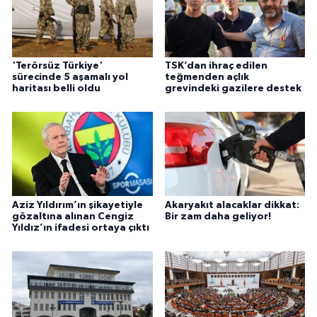
'Terörsüz Türkiye'
TSK’dan ihraç edilen
sürecinde 5 aşamalı yol
teğmenden açlık
haritası belli oldu
grevindeki gazilere destek
Aziz Yıldırım’ın şikayetiyle
Akaryakıt alacaklar dikkat:
gözaltına alınan Cengiz
Bir zam daha geliyor!
Yıldız’ın ifadesi ortaya çıktı