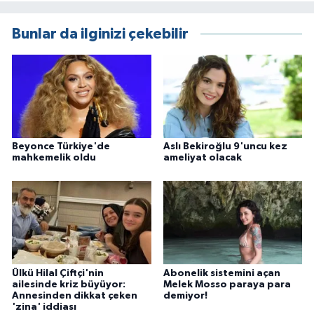
Bunlar da ilginizi çekebilir
Beyonce Türkiye'de
Aslı Bekiroğlu 9'uncu kez
mahkemelik oldu
ameliyat olacak
Ülkü Hilal Çiftçi'nin
Abonelik sistemini açan
ailesinde kriz büyüyor:
Melek Mosso paraya para
Annesinden dikkat çeken
demiyor!
'zina' iddiası