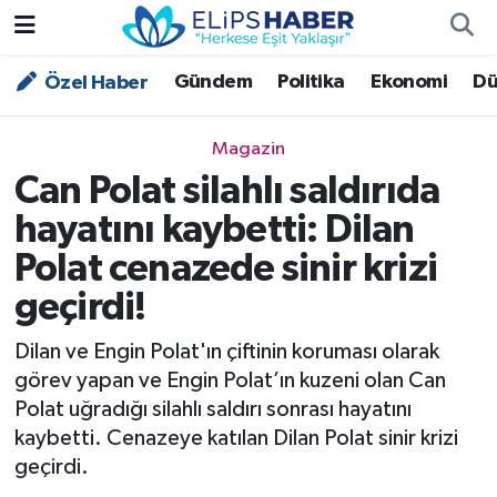
Gündem
Politika
Ekonomi
Dü
Özel Haber
Özel Haber
Nöbetçi Eczaneler
Akademi
Hava Durumu
Magazin
Can Polat silahlı saldırıda
Asayiş
Trafik Durumu
hayatını kaybetti: Dilan
Bilim - Teknoloji
Süper Lig Puan Durumu ve Fikstür
Polat cenazede sinir krizi
geçirdi!
Çevre - İklim
Tüm Manşetler
Dilan ve Engin Polat'ın çiftinin koruması olarak
Dünya
Son Dakika Haberleri
görev yapan ve Engin Polat’ın kuzeni olan Can
Polat uğradığı silahlı saldırı sonrası hayatını
Kültür - Sanat
kaybetti. Cenazeye katılan Dilan Polat sinir krizi
geçirdi.
Magazin