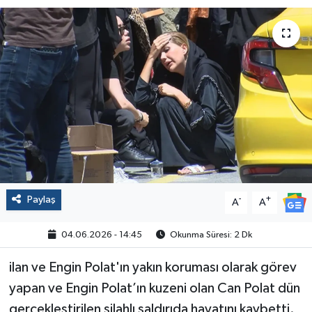
Politika
Sağlık
Spor
Yaşam
Çalışma Hayatı
Paylaş
-
+
Kadın
A
A
04.06.2026 - 14:45
Okunma Süresi: 2 Dk
Yurt
ilan ve Engin Polat'ın yakın koruması olarak görev
2024 Seçim Sonuçları
yapan ve Engin Polat’ın kuzeni olan Can Polat dün
gerçekleştirilen silahlı saldırıda hayatını kaybetti.