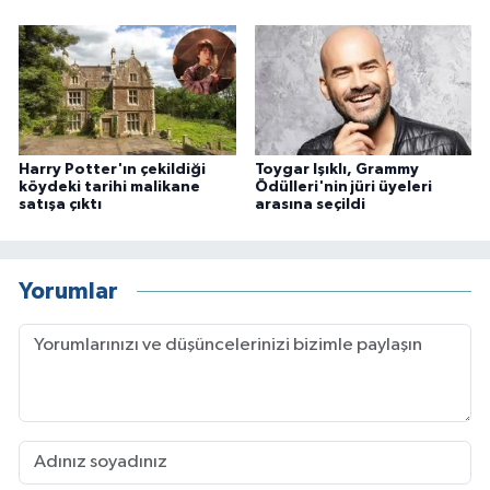
Harry Potter'ın çekildiği
Toygar Işıklı, Grammy
köydeki tarihi malikane
Ödülleri'nin jüri üyeleri
satışa çıktı
arasına seçildi
Yorumlar