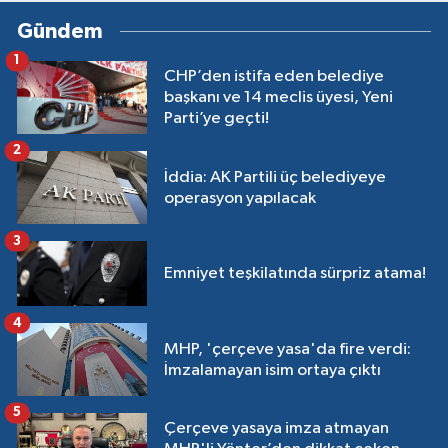
Gündem
1
CHP’den istifa eden belediye
başkanı ve 14 meclis üyesi, Yeni
Parti’ye geçti!
2
İddia: AK Partili üç belediyeye
operasyon yapılacak
3
Emniyet teşkilatında sürpriz atama!
4
MHP, 'çerçeve yasa'da fire verdi:
İmzalamayan isim ortaya çıktı
5
Çerçeve yasaya imza atmayan