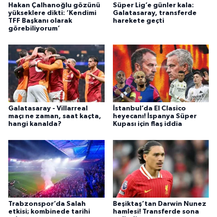
Hakan Çalhanoğlu gözünü
Süper Lig’e günler kala:
yükseklere dikti: ‘Kendimi
Galatasaray, transferde
TFF Başkanı olarak
harekete geçti
görebiliyorum’
Galatasaray - Villarreal
İstanbul’da El Clasico
maçı ne zaman, saat kaçta,
heyecanı! İspanya Süper
hangi kanalda?
Kupası için flaş iddia
Trabzonspor’da Salah
Beşiktaş’tan Darwin Nunez
etkisi; kombinede tarihi
hamlesi! Transferde sona