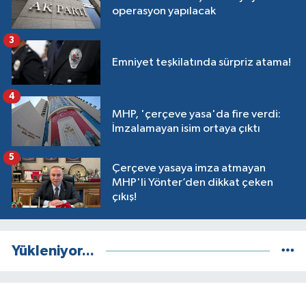
operasyon yapılacak
3
Emniyet teşkilatında sürpriz atama!
4
MHP, 'çerçeve yasa'da fire verdi:
İmzalamayan isim ortaya çıktı
5
Çerçeve yasaya imza atmayan
MHP'li Yönter’den dikkat çeken
çıkış!
Yükleniyor...