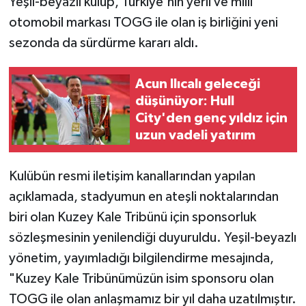
Yeşil-beyazlı kulüp, Türkiye'nin yerli ve milli
otomobil markası TOGG ile olan iş birliğini yeni
sezonda da sürdürme kararı aldı.
Acun Ilıcalı geleceği
düşünüyor: Hull
City'den genç yıldız için
uzun vadeli yatırım
Kulübün resmi iletişim kanallarından yapılan
açıklamada, stadyumun en ateşli noktalarından
biri olan Kuzey Kale Tribünü için sponsorluk
sözleşmesinin yenilendiği duyuruldu. Yeşil-beyazlı
yönetim, yayımladığı bilgilendirme mesajında,
"Kuzey Kale Tribünümüzün isim sponsoru olan
TOGG ile olan anlaşmamız bir yıl daha uzatılmıştır.