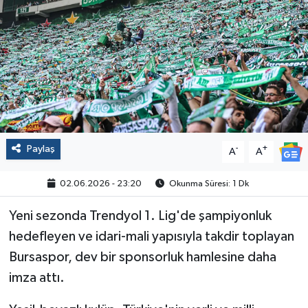
Politika
Sağlık
Spor
Yaşam
Paylaş
-
+
A
A
Çalışma Hayatı
02.06.2026 - 23:20
Okunma Süresi: 1 Dk
Kadın
Yeni sezonda Trendyol 1. Lig'de şampiyonluk
Yurt
hedefleyen ve idari-mali yapısıyla takdir toplayan
Bursaspor, dev bir sponsorluk hamlesine daha
2024 Seçim Sonuçları
imza attı.