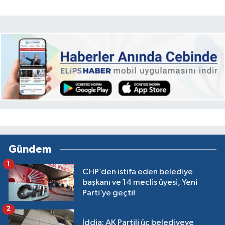
Gündem
1
CHP’den istifa eden belediye
başkanı ve 14 meclis üyesi, Yeni
Parti’ye geçti!
2
İddia: AK Partili üç belediyeye