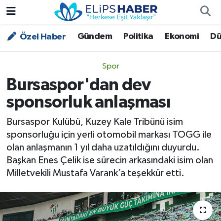
Gündem
Politika
Ekonomi
Dü
Özel Haber
Özel Haber
Nöbetçi Eczaneler
Akademi
Hava Durumu
Spor
Bursaspor'dan dev
Asayiş
Trafik Durumu
sponsorluk anlaşması
Bilim - Teknoloji
Süper Lig Puan Durumu ve Fikstür
Bursaspor Kulübü, Kuzey Kale Tribünü isim
sponsorluğu için yerli otomobil markası TOGG ile
Çevre - İklim
Tüm Manşetler
olan anlaşmanın 1 yıl daha uzatıldığını duyurdu.
Başkan Enes Çelik ise sürecin arkasındaki isim olan
Dünya
Son Dakika Haberleri
Milletvekili Mustafa Varank’a teşekkür etti.
Kültür - Sanat
Magazin