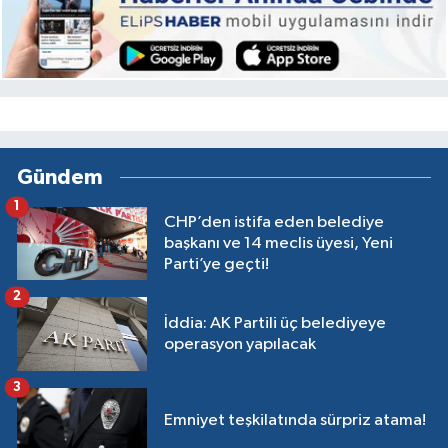
Gündem
1
CHP’den istifa eden belediye
başkanı ve 14 meclis üyesi, Yeni
Parti’ye geçti!
2
İddia: AK Partili üç belediyeye
operasyon yapılacak
3
Emniyet teşkilatında sürpriz atama!