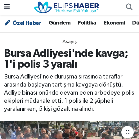
Gündem
Politika
Ekonomi
Dü
Özel Haber
Özel Haber
Nöbetçi Eczaneler
Akademi
Hava Durumu
Asayiş
Bursa Adliyesi'nde kavga;
Asayiş
Trafik Durumu
1'i polis 3 yaralı
Bilim - Teknoloji
Süper Lig Puan Durumu ve Fikstür
Bursa Adliyesi'nde duruşma sırasında taraflar
arasında başlayan tartışma kavgaya dönüştü.
Çevre - İklim
Tüm Manşetler
Adliye binası önünde devam eden arbedeye polis
ekipleri müdahale etti. 1 polis ile 2 şüpheli
Dünya
Son Dakika Haberleri
yaralanırken, 5 kişi gözaltına alındı.
Kültür - Sanat
Magazin