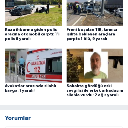
Kaza ihbarına giden polis
Freni boşalan TIR, kırmızı
aracına otomobil çarptı: 1’i
ışıkta bekleyen araçlara
polis 6 yaralı
çarptı: 1 ölü, 9 yaralı
Avukatlar arasında silahlı
Sokakta gördüğü eski
kavga: 1 yaralı!
sevgilisi ile erkek arkadaşını
silahla vurdu: 2 ağır yaralı
Yorumlar