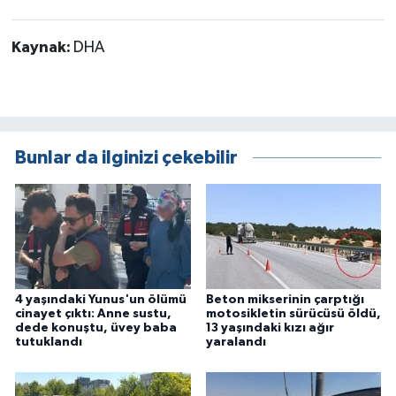
Kaynak:
DHA
Bunlar da ilginizi çekebilir
4 yaşındaki Yunus'un ölümü
Beton mikserinin çarptığı
cinayet çıktı: Anne sustu,
motosikletin sürücüsü öldü,
dede konuştu, üvey baba
13 yaşındaki kızı ağır
tutuklandı
yaralandı