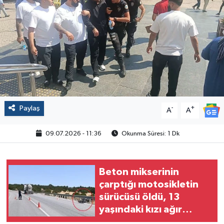
Politika
Sağlık
Spor
Yaşam
Paylaş
-
+
A
A
Çalışma Hayatı
09.07.2026 - 11:36
Okunma Süresi: 1 Dk
Kadın
Yurt
Beton mikserinin
çarptığı motosikletin
sürücüsü öldü, 13
2024 Seçim Sonuçları
yaşındaki kızı ağır
yaralandı