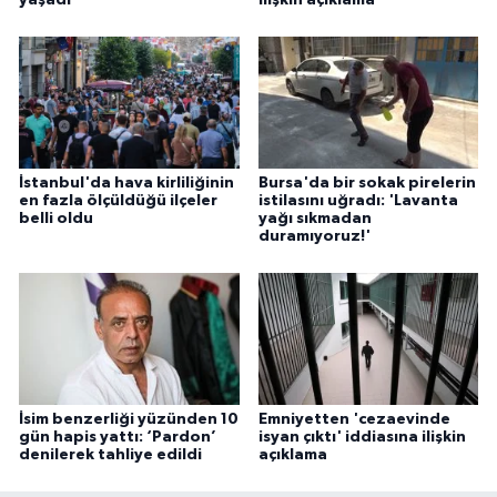
İstanbul'da hava kirliliğinin
Bursa'da bir sokak pirelerin
en fazla ölçüldüğü ilçeler
istilasını uğradı: 'Lavanta
belli oldu
yağı sıkmadan
duramıyoruz!'
İsim benzerliği yüzünden 10
Emniyetten 'cezaevinde
gün hapis yattı: ‘Pardon’
isyan çıktı' iddiasına ilişkin
denilerek tahliye edildi
açıklama