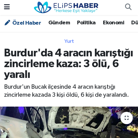
Gündem
Politika
Ekonomi
Dü
Özel Haber
Özel Haber
Nöbetçi Eczaneler
Akademi
Hava Durumu
Yurt
Burdur'da 4 aracın karıştığı
Asayiş
Trafik Durumu
zincirleme kaza: 3 ölü, 6
Bilim - Teknoloji
Süper Lig Puan Durumu ve Fikstür
yaralı
Çevre - İklim
Tüm Manşetler
Burdur'un Bucak ilçesinde 4 aracın karıştığı
zincirleme kazada 3 kişi öldü, 6 kişi de yaralandı.
Dünya
Son Dakika Haberleri
Kültür - Sanat
Magazin