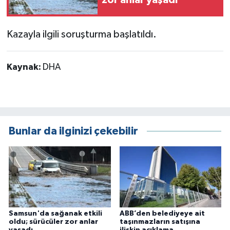
zor anlar yaşadı
Kazayla ilgili soruşturma başlatıldı.
Kaynak:
DHA
Bunlar da ilginizi çekebilir
Samsun'da sağanak etkili
ABB’den belediyeye ait
oldu; sürücüler zor anlar
taşınmazların satışına
yaşadı
ilişkin açıklama