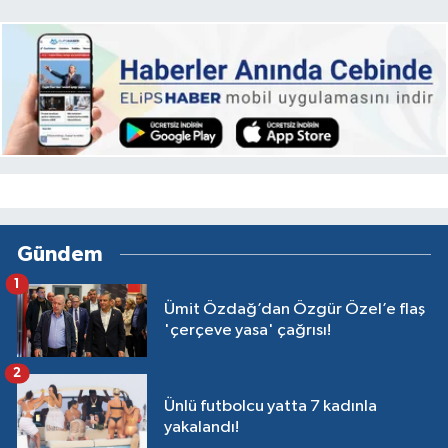
Gündem
1
Ümit Özdağ’dan Özgür Özel’e flaş
'çerçeve yasa' çağrısı!
2
Ünlü futbolcu yatta 7 kadınla
yakalandı!