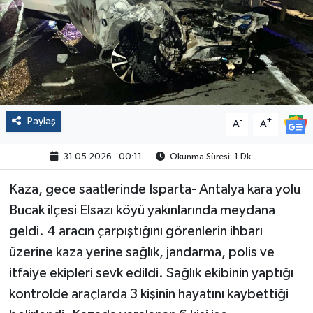
Politika
Sağlık
Spor
Paylaş
-
+
A
A
Yaşam
31.05.2026 - 00:11
Okunma Süresi: 1 Dk
Çalışma Hayatı
Kaza, gece saatlerinde Isparta- Antalya kara yolu
Kadın
Bucak ilçesi Elsazı köyü yakınlarında meydana
geldi. 4 aracın çarpıştığını görenlerin ihbarı
Yurt
üzerine kaza yerine sağlık, jandarma, polis ve
itfaiye ekipleri sevk edildi. Sağlık ekibinin yaptığı
2024 Seçim Sonuçları
kontrolde araçlarda 3 kişinin hayatını kaybettiği