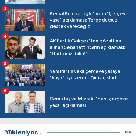
3
Kemal Kılıçdaroğlu'ndan 'Çerçeve
yasa' açıklaması: Tereddütsüz
destek vereceğiz
4
AK Partili Gökçek'ten gözaltına
alınan Sebahattin Şirin açıklaması:
'Haddinizi bilin!'
5
Yeni Partili vekil çerçeve yasaya
'hayır' oyu vereceğini açıkladı
6
Demirtaş ve Mızraklı'dan 'çerçeve
yasa' açıklaması
Yükleniyor...