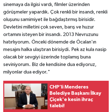
sinemaya da ilgisi vardı, filmler üzerinden
görüşmeler yapardık. Çok renkli bir insandı, renkli
oluşunu samimiyet ile bağdaştırmış birisidir.
Devletini milletini çok seven, barış ve huzur
ortamını isteyen bir insandı. 2013 Nevruzunu
hatırlıyorum. Önceki dönemde de Öcalan'ın
mesajını halka ulaştıran birisiydi. Pek az kula nasip
olacak bir sevgiyi üzerinde toplamış buna
seviniyorum. Biz de kendisine dua ediyoruz,
milyonlar dua ediyor."
CHP’li Menderes
Belediye Başkanı İlkay
Çiçek'e kesin ihraç
talebi!