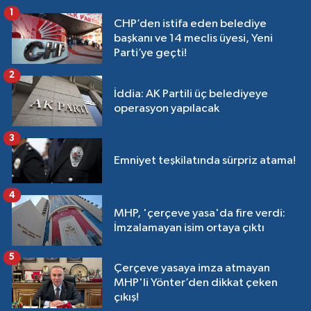
1
CHP’den istifa eden belediye
başkanı ve 14 meclis üyesi, Yeni
Parti’ye geçti!
2
İddia: AK Partili üç belediyeye
operasyon yapılacak
3
Emniyet teşkilatında sürpriz atama!
4
MHP, 'çerçeve yasa'da fire verdi:
İmzalamayan isim ortaya çıktı
5
Çerçeve yasaya imza atmayan
MHP'li Yönter’den dikkat çeken
çıkış!