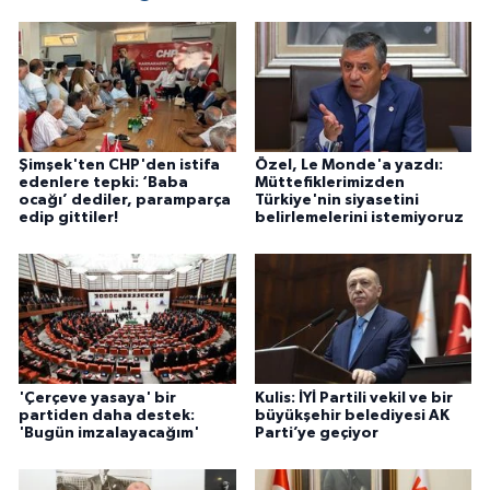
Şimşek'ten CHP'den istifa
Özel, Le Monde'a yazdı:
edenlere tepki: ‘Baba
Müttefiklerimizden
ocağı’ dediler, paramparça
Türkiye'nin siyasetini
edip gittiler!
belirlemelerini istemiyoruz
'Çerçeve yasaya' bir
Kulis: İYİ Partili vekil ve bir
partiden daha destek:
büyükşehir belediyesi AK
'Bugün imzalayacağım'
Parti’ye geçiyor