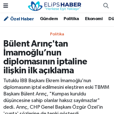
Gündem
Politika
Ekonomi
Dü
Özel Haber
Özel Haber
Nöbetçi Eczaneler
Akademi
Hava Durumu
Politika
Bülent Arınç'tan
Asayiş
Trafik Durumu
İmamoğlu’nun
Bilim - Teknoloji
Süper Lig Puan Durumu ve Fikstür
diplomasının iptaline
ilişkin ilk açıklama
Çevre - İklim
Tüm Manşetler
Tutuklu İBB Başkanı Ekrem İmamoğlu'nun
Dünya
Son Dakika Haberleri
diplomasının iptal edilmesini eleştiren eski TBMM
Başkanı Bülent Arınç, "Kumpas kuruldu
Kültür - Sanat
düşüncesine sahip olanlar haksız sayılmazlar"
dedi. Arınç, CHP Genel Başkanı Özgür Özel'in
Magazin
'cunta' sözlerine de tepki gösterdi.