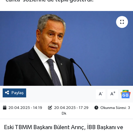
Politika
Sağlık
Spor
Yaşam
Çalışma Hayatı
Kadın
Paylaş
-
+
A
A
Yurt
20.04.2025 - 14:19
20.04.2025 - 17:29
Okunma Süresi: 3
Dk
2024 Seçim Sonuçları
Eski TBMM Başkanı Bülent Arınç, İBB Başkanı ve