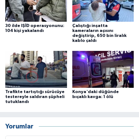
30 ilde IŞİD operasyonunu:
Çalıştığı inşatta
104 kişi yakalandı
kameraların açısını
değiştirip, 650 bin liralık
kablo çaldı
Trafikte tartıştığı sürücüye
Konya'daki düğünde
testereyle saldıran şüpheli
bıçaklı kavga: 1 ölü
tutuklandı
Yorumlar