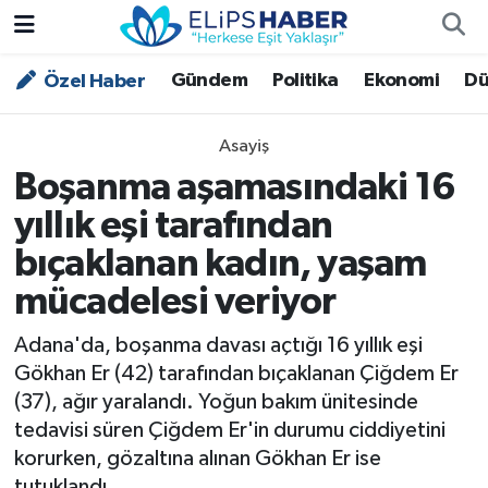
Gündem
Politika
Ekonomi
Dü
Özel Haber
Özel Haber
Nöbetçi Eczaneler
Akademi
Hava Durumu
Asayiş
Boşanma aşamasındaki 16
Asayiş
Trafik Durumu
yıllık eşi tarafından
Bilim - Teknoloji
Süper Lig Puan Durumu ve Fikstür
bıçaklanan kadın, yaşam
mücadelesi veriyor
Çevre - İklim
Tüm Manşetler
Adana'da, boşanma davası açtığı 16 yıllık eşi
Dünya
Son Dakika Haberleri
Gökhan Er (42) tarafından bıçaklanan Çiğdem Er
(37), ağır yaralandı. Yoğun bakım ünitesinde
Kültür - Sanat
tedavisi süren Çiğdem Er'in durumu ciddiyetini
korurken, gözaltına alınan Gökhan Er ise
Magazin
tutuklandı.