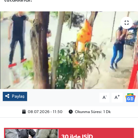
Politika
Sağlık
Spor
Yaşam
Çalışma Hayatı
Kadın
Paylaş
-
+
A
A
Yurt
08.07.2026 - 11:50
Okunma Süresi: 1 Dk
2024 Seçim Sonuçları
30 ilde IŞİD