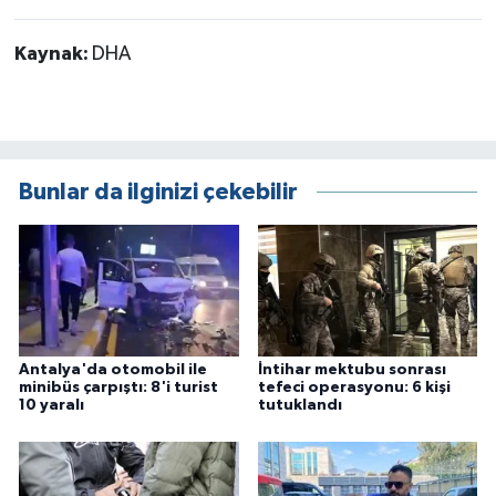
Kaynak:
DHA
Bunlar da ilginizi çekebilir
Antalya'da otomobil ile
İntihar mektubu sonrası
minibüs çarpıştı: 8'i turist
tefeci operasyonu: 6 kişi
10 yaralı
tutuklandı