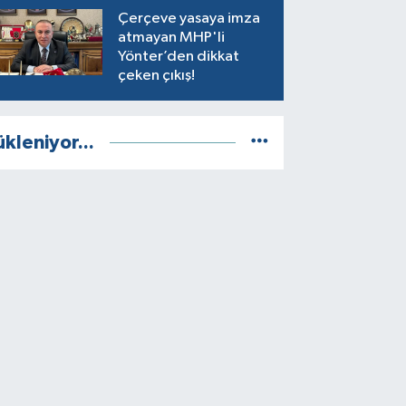
Çerçeve yasaya imza
atmayan MHP'li
Yönter’den dikkat
çeken çıkış!
ükleniyor...