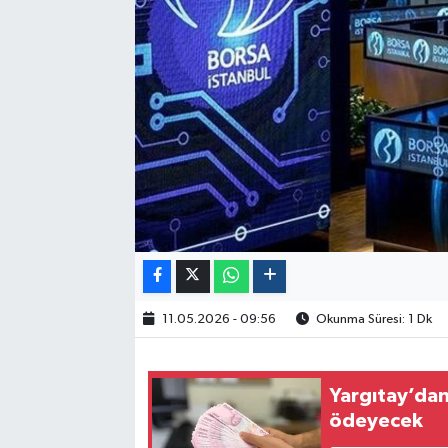
Politika
Sağlık
Spor
Yaşam
Çalışma Hayatı
Kadın
11.05.2026 - 09:56
Okunma Süresi: 1 Dk
Yurt
2024 Seçim Sonuçları
Yargıtay’dan
ödeyecek