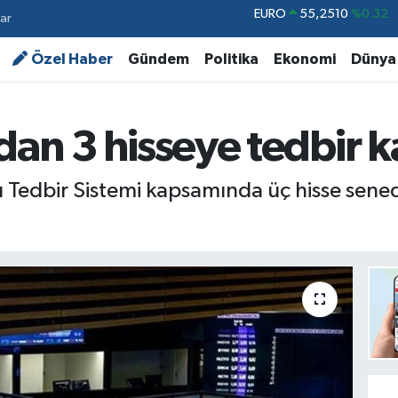
ar
STERLİN
64,4811
%0.38
GRAM ALTIN
6660.55
%0.03
Özel Haber
Gündem
Politika
Ekonomi
Dünya
BİST100
13.779
%-14
BITCOIN
64.944,08
%-0.18
dan 3 hisseye tedbir ka
DOLAR
47,7436
%0.18
EURO
55,2510
%0.32
lı Tedbir Sistemi kapsamında üç hisse senedi