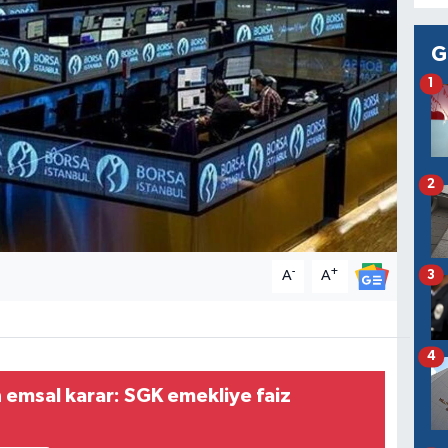
G
1
2
-
+
3
A
A
4
 emsal karar: SGK emekliye faiz