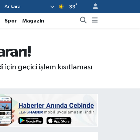
°
Ankara
33
Spor
Magazin
rarı!
 için geçici işlem kısıtlaması