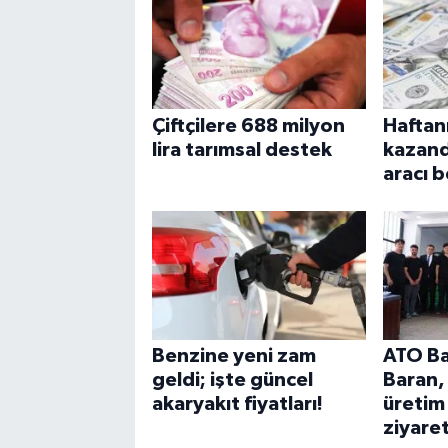
Çiftçilere 688 milyon
Haftan
lira tarımsal destek
kazand
aracı b
Benzine yeni zam
ATO Ba
geldi; işte güncel
Baran,
akaryakıt fiyatları!
üretim 
ziyaret