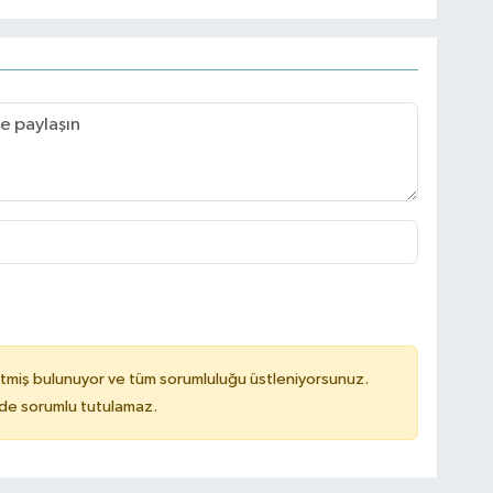
tmiş bulunuyor ve tüm sorumluluğu üstleniyorsunuz.
ilde sorumlu tutulamaz.