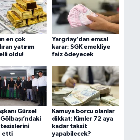
ın en çok
Yargıtay’dan emsal
ıran yatırım
karar: SGK emekliye
elli oldu!
faiz ödeyecek
şkanı Gürsel
Kamuya borcu olanlar
 Gölbaşı’ndaki
dikkat: Kimler 72 aya
tesislerini
kadar taksit
 etti
yapabilecek?