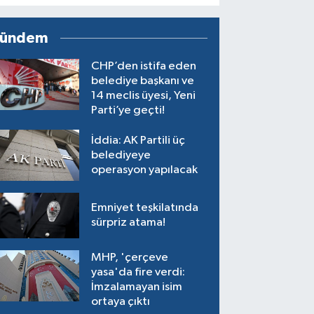
ündem
CHP’den istifa eden
belediye başkanı ve
14 meclis üyesi, Yeni
Parti’ye geçti!
İddia: AK Partili üç
belediyeye
operasyon yapılacak
Emniyet teşkilatında
sürpriz atama!
MHP, 'çerçeve
yasa'da fire verdi:
İmzalamayan isim
ortaya çıktı