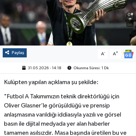
Politika
Sağlık
Spor
Paylaş
-
+
A
A
Yaşam
31.05.2026 - 14:18
Okunma Süresi: 1 Dk
Çalışma Hayatı
Kulüpten yapılan açıklama şu şekilde:
Kadın
"Futbol A Takımımızın teknik direktörlüğü için
Yurt
Oliver Glasner’le görüşüldüğü ve prensip
anlaşmasına varıldığı iddiasıyla yazılı ve görsel
2024 Seçim Sonuçları
basın ile dijital medyada yer alan haberler
tamamen asılsızdır. Masa başında üretilen bu ve