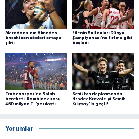
Maradona'nın ölmeden
Filenin Sultanları Dünya
önceki son sözleri ortaya
Şampiyonası'na fırtına gibi
çıktı
başladı
Trabzonspor’da Salah
Beşiktaş deplasmanda
bereketi: Kombine cirosu
Hradec Kravole'yi Semih
450 milyon TL'ye ulaştı
Kılıçsoy’la geçti!
Yorumlar