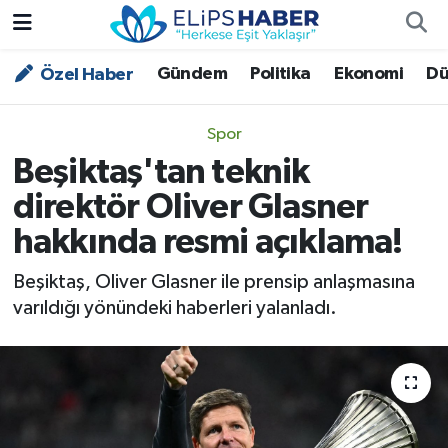
Gündem
Politika
Ekonomi
Dü
Özel Haber
Özel Haber
Nöbetçi Eczaneler
Akademi
Hava Durumu
Spor
Beşiktaş'tan teknik
Asayiş
Trafik Durumu
direktör Oliver Glasner
Bilim - Teknoloji
Süper Lig Puan Durumu ve Fikstür
hakkında resmi açıklama!
Çevre - İklim
Tüm Manşetler
Beşiktaş, Oliver Glasner ile prensip anlaşmasına
varıldığı yönündeki haberleri yalanladı.
Dünya
Son Dakika Haberleri
Kültür - Sanat
Magazin