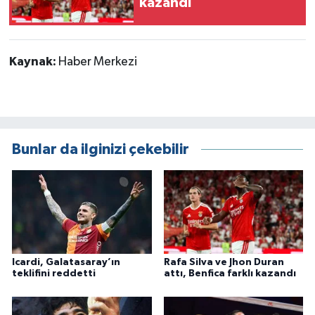
kazandı
Kaynak:
Haber Merkezi
Bunlar da ilginizi çekebilir
Icardi, Galatasaray’ın
Rafa Silva ve Jhon Duran
teklifini reddetti
attı, Benfica farklı kazandı