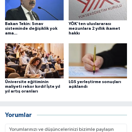
Bakan Tekin: Sınav
YÖK’ten uluslararası
sisteminde değişiklik yok
mezunlara 2 yıllık ikamet
ama...
hakkı
Üniversite eğitiminin
LGS yerleştirme sonuçları
maliyeti rekor kırdı! İşte yıl
açıklandı
yıl artış oranları
Yorumlar