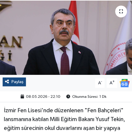
Politika
Sağlık
Spor
Yaşam
Çalışma Hayatı
Paylaş
-
+
A
A
Kadın
08.05.2026 - 22:10
Okunma Süresi: 1 Dk
Yurt
İzmir Fen Lisesi'nde düzenlenen "Fen Bahçeleri"
2024 Seçim Sonuçları
lansmanına katılan Milli Eğitim Bakanı Yusuf Tekin,
eğitim sürecinin okul duvarlarını aşan bir yapıya