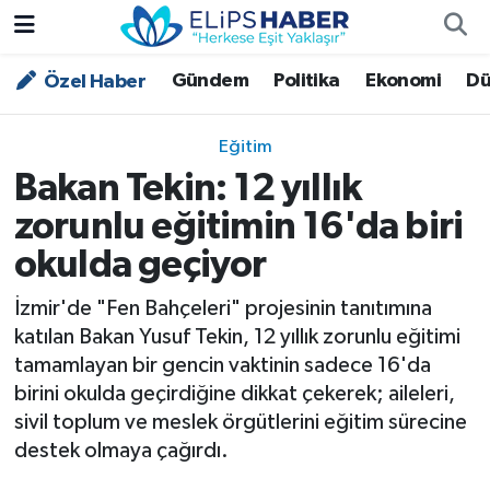
Gündem
Politika
Ekonomi
Dü
Özel Haber
Özel Haber
Nöbetçi Eczaneler
Akademi
Hava Durumu
Eğitim
Bakan Tekin: 12 yıllık
Asayiş
Trafik Durumu
zorunlu eğitimin 16'da biri
Bilim - Teknoloji
Süper Lig Puan Durumu ve Fikstür
okulda geçiyor
Çevre - İklim
Tüm Manşetler
İzmir'de "Fen Bahçeleri" projesinin tanıtımına
katılan Bakan Yusuf Tekin, 12 yıllık zorunlu eğitimi
Dünya
Son Dakika Haberleri
tamamlayan bir gencin vaktinin sadece 16'da
birini okulda geçirdiğine dikkat çekerek; aileleri,
Kültür - Sanat
sivil toplum ve meslek örgütlerini eğitim sürecine
destek olmaya çağırdı.
Magazin