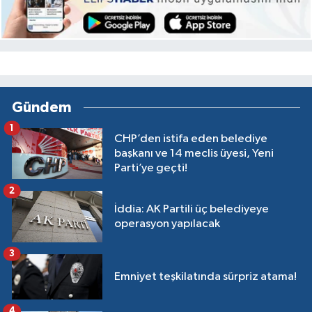
Gündem
1
CHP’den istifa eden belediye
başkanı ve 14 meclis üyesi, Yeni
Parti’ye geçti!
2
İddia: AK Partili üç belediyeye
operasyon yapılacak
3
Emniyet teşkilatında sürpriz atama!
4