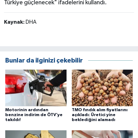
Türkiye güçlenecek" ifadelerini kullandı.
Kaynak:
DHA
Bunlar da ilginizi çekebilir
Motorinin ardından
TMO fındık alım fiyatlarını
benzine indirim de ÖTV’ye
açıkladı: Üretici yine
takıldı!
beklediğini alamadı