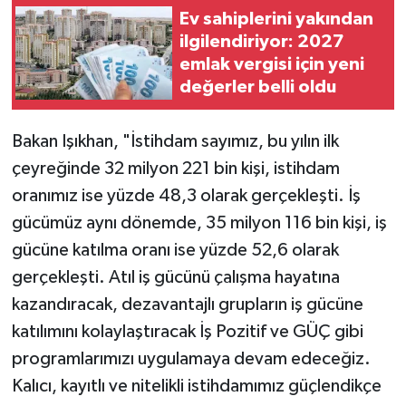
Ev sahiplerini yakından
ilgilendiriyor: 2027
emlak vergisi için yeni
değerler belli oldu
Bakan Işıkhan, "İstihdam sayımız, bu yılın ilk
çeyreğinde 32 milyon 221 bin kişi, istihdam
oranımız ise yüzde 48,3 olarak gerçekleşti. İş
gücümüz aynı dönemde, 35 milyon 116 bin kişi, iş
gücüne katılma oranı ise yüzde 52,6 olarak
gerçekleşti. Atıl iş gücünü çalışma hayatına
kazandıracak, dezavantajlı grupların iş gücüne
katılımını kolaylaştıracak İş Pozitif ve GÜÇ gibi
programlarımızı uygulamaya devam edeceğiz.
Kalıcı, kayıtlı ve nitelikli istihdamımız güçlendikçe