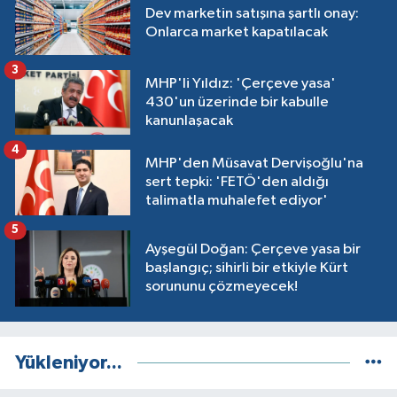
Dev marketin satışına şartlı onay:
Onlarca market kapatılacak
3
MHP'li Yıldız: 'Çerçeve yasa'
430'un üzerinde bir kabulle
kanunlaşacak
4
MHP'den Müsavat Dervişoğlu'na
sert tepki: 'FETÖ'den aldığı
talimatla muhalefet ediyor'
5
Ayşegül Doğan: Çerçeve yasa bir
başlangıç; sihirli bir etkiyle Kürt
sorununu çözmeyecek!
Yükleniyor...