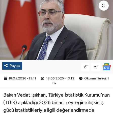
Politika
Sağlık
Spor
Yaşam
Çalışma Hayatı
Paylaş
-
+
A
A
Kadın
18.05.2026 - 13:11
18.05.2026 - 13:13
Okunma Süresi: 1
Dk
Yurt
Bakan Vedat Işıkhan, Türkiye İstatistik Kurumu'nun
2024 Seçim Sonuçları
(TÜİK) açıkladığı 2026 birinci çeyreğine ilişkin iş
gücü istatistikleriyle ilgili değerlendirmede