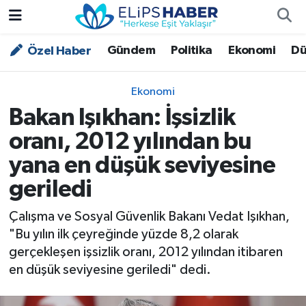
Gündem
Politika
Ekonomi
Dü
Özel Haber
Özel Haber
Nöbetçi Eczaneler
Akademi
Hava Durumu
Ekonomi
Bakan Işıkhan: İşsizlik
Asayiş
Trafik Durumu
oranı, 2012 yılından bu
Bilim - Teknoloji
Süper Lig Puan Durumu ve Fikstür
yana en düşük seviyesine
geriledi
Çevre - İklim
Tüm Manşetler
Çalışma ve Sosyal Güvenlik Bakanı Vedat Işıkhan,
Dünya
Son Dakika Haberleri
"Bu yılın ilk çeyreğinde yüzde 8,2 olarak
gerçekleşen işsizlik oranı, 2012 yılından itibaren
Kültür - Sanat
en düşük seviyesine geriledi" dedi.
Magazin