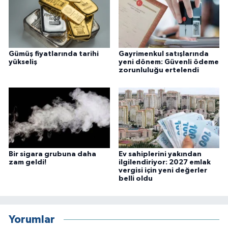
Gümüş fiyatlarında tarihi
Gayrimenkul satışlarında
yükseliş
yeni dönem: Güvenli ödeme
zorunluluğu ertelendi
Bir sigara grubuna daha
Ev sahiplerini yakından
zam geldi!
ilgilendiriyor: 2027 emlak
vergisi için yeni değerler
belli oldu
Yorumlar