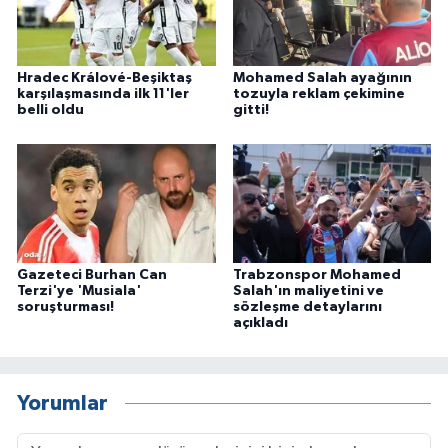
Hradec Králové-Beşiktaş
Mohamed Salah ayağının
karşılaşmasında ilk 11'ler
tozuyla reklam çekimine
belli oldu
gitti!
Gazeteci Burhan Can
Trabzonspor Mohamed
Terzi'ye 'Musiala'
Salah'ın maliyetini ve
soruşturması!
sözleşme detaylarını
açıkladı
Yorumlar