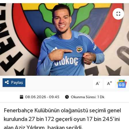
Politika
Sağlık
Spor
Yaşam
Çalışma Hayatı
Paylaş
-
+
Kadın
A
A
08.06.2026 - 09:45
Okunma Süresi: 1 Dk
Yurt
Fenerbahçe Kulübünün olağanüstü seçimli genel
2024 Seçim Sonuçları
kurulunda 27 bin 172 geçerli oyun 17 bin 245'ini
alan Aziz Yıldırım, başkan seçildi.