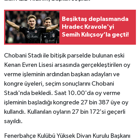
Beşiktaş deplasmanda
Hradec Kravole'yi
Semih Kılıçsoy’la geçti!
Chobani Stadı ile bitişik parselde bulunan eski
Kenan Evren Lisesi arsasında gerçekleştirilen oy
verme işleminin ardından başkan adayları ve
kongre üyeleri, seçim sonuçlarını Chobani
Stadı'nda bekledi. Saat 10.00'da oy verme
işleminin başladığı kongrede 27 bin 387 üye oy
kullandı. Kullanılan oyların 27 bin 172'si geçerli
sayıldı.
Fenerbahçe Kulübü Yüksek Divan Kurulu Başkanı