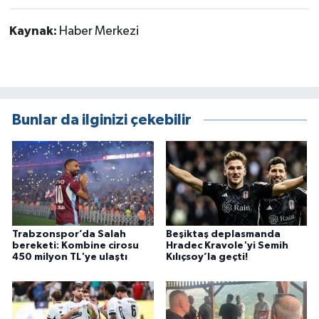
Kaynak:
Haber Merkezi
Bunlar da ilginizi çekebilir
Trabzonspor’da Salah
Beşiktaş deplasmanda
bereketi: Kombine cirosu
Hradec Kravole'yi Semih
450 milyon TL'ye ulaştı
Kılıçsoy’la geçti!