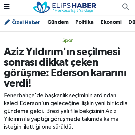
Gündem
Politika
Ekonomi
Dü
Özel Haber
Özel Haber
Nöbetçi Eczaneler
Akademi
Hava Durumu
Spor
Aziz Yıldırım'ın seçilmesi
Asayiş
Trafik Durumu
sonrası dikkat çeken
Bilim - Teknoloji
Süper Lig Puan Durumu ve Fikstür
görüşme: Ederson kararını
verdi!
Çevre - İklim
Tüm Manşetler
Fenerbahçe'de başkanlık seçiminin ardından
Dünya
Son Dakika Haberleri
kaleci Ederson'un geleceğine ilişkin yeni bir iddia
gündeme geldi. Brezilyalı file bekçisinin Aziz
Kültür - Sanat
Yıldırım ile yaptığı görüşmede takımda kalma
isteğini ilettiği öne sürüldü.
Magazin