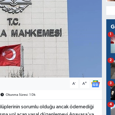
G
1
2
-
+
3
A
A
Okunma Süresi: 1 Dk
4
lüplerinin sorumlu olduğu ancak ödemediği
asına yol açan yasal düzenlemeyi Anayasa’ya