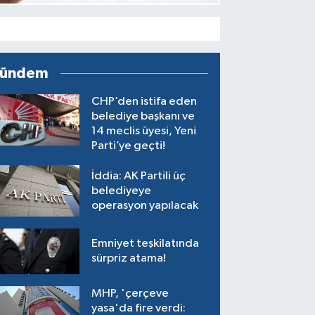
ündem
CHP’den istifa eden
belediye başkanı ve
14 meclis üyesi, Yeni
Parti’ye geçti!
İddia: AK Partili üç
belediyeye
operasyon yapılacak
Emniyet teşkilatında
sürpriz atama!
MHP, 'çerçeve
yasa'da fire verdi: