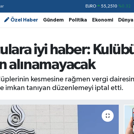
ar
STERLİN
64,4811
%0.38
GRAM ALTIN
6660.55
%0.03
Özel Haber
Gündem
Politika
Ekonomi
Dünya
BİST100
13.779
%-14
BITCOIN
64.959,79
%1.11
lara iyi haber: Kulü
DOLAR
47,7436
%0.18
an alınamayacak
EURO
55,2510
%0.32
plerinin kesmesine rağmen vergi dairesine
e imkan tanıyan düzenlemeyi iptal etti.