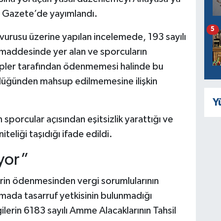
mi Gazete’de yayımlandı.
5
urusu üzerine yapılan incelemede, 193 sayılı
 maddesinde yer alan ve sporcuların
lüpler tarafından ödenmemesi halinde bu
lülüğünden mahsup edilmemesine ilişkin
Y
porcular açısından eşitsizlik yarattığı ve
teliği taşıdığı ifade edildi.
uyor”
erin ödenmesinden vergi sorumlularının
mada tasarruf yetkisinin bulunmadığı
erin 6183 sayılı Amme Alacaklarının Tahsil