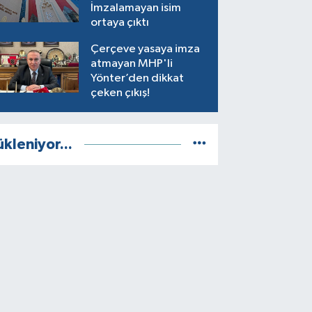
İmzalamayan isim
ortaya çıktı
Çerçeve yasaya imza
atmayan MHP'li
Yönter’den dikkat
çeken çıkış!
ükleniyor...