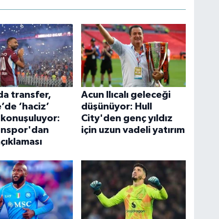
a transfer,
Acun Ilıcalı geleceği
’de ‘haciz’
düşünüyor: Hull
ı konuşuluyor:
City'den genç yıldız
onspor'dan
için uzun vadeli yatırım
açıklaması