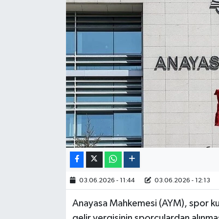
Politika
Sağlık
Spor
Yaşam
Çalışma Hayatı
Kadın
Yurt
03.06.2026 - 11:44
03.06.2026 - 12:13
2024 Seçim Sonuçları
Anayasa Mahkemesi (AYM), spor ku
gelir vergisinin sporculardan alınm