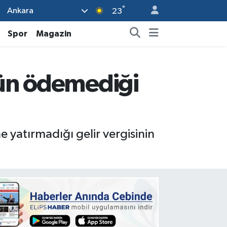
°
Ankara
23
Spor
Magazin
bün ödemediği
 yatırmadığı gelir vergisinin