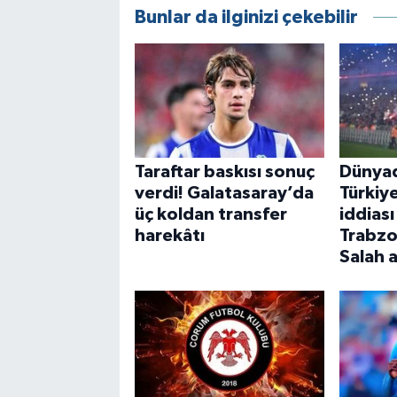
Bunlar da ilginizi çekebilir
Taraftar baskısı sonuç
Dünyad
verdi! Galatasaray’da
Türkiye
üç koldan transfer
iddias
harekâtı
Trabz
Salah 