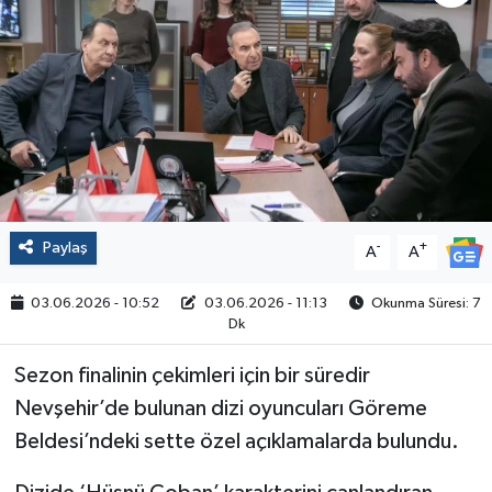
Politika
Sağlık
Spor
Yaşam
Paylaş
-
+
A
A
Çalışma Hayatı
03.06.2026 - 10:52
03.06.2026 - 11:13
Okunma Süresi: 7
Kadın
Dk
Sezon finalinin çekimleri için bir süredir
Yurt
Nevşehir’de bulunan dizi oyuncuları Göreme
2024 Seçim Sonuçları
Beldesi’ndeki sette özel açıklamalarda bulundu.