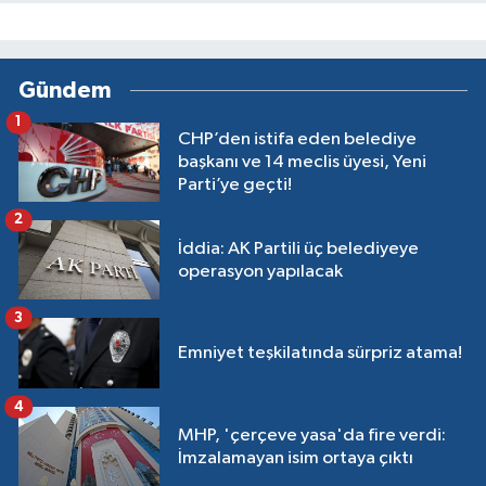
Gündem
1
CHP’den istifa eden belediye
başkanı ve 14 meclis üyesi, Yeni
Parti’ye geçti!
2
İddia: AK Partili üç belediyeye
operasyon yapılacak
3
Emniyet teşkilatında sürpriz atama!
4
MHP, 'çerçeve yasa'da fire verdi:
İmzalamayan isim ortaya çıktı