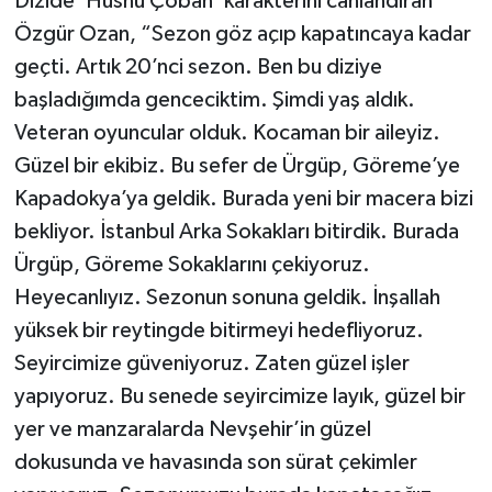
Dizide ‘Hüsnü Çoban’ karakterini canlandıran
Özgür Ozan, “Sezon göz açıp kapatıncaya kadar
geçti. Artık 20’nci sezon. Ben bu diziye
başladığımda genceciktim. Şimdi yaş aldık.
Veteran oyuncular olduk. Kocaman bir aileyiz.
Güzel bir ekibiz. Bu sefer de Ürgüp, Göreme’ye
Kapadokya’ya geldik. Burada yeni bir macera bizi
bekliyor. İstanbul Arka Sokakları bitirdik. Burada
Ürgüp, Göreme Sokaklarını çekiyoruz.
Heyecanlıyız. Sezonun sonuna geldik. İnşallah
yüksek bir reytingde bitirmeyi hedefliyoruz.
Seyircimize güveniyoruz. Zaten güzel işler
yapıyoruz. Bu senede seyircimize layık, güzel bir
yer ve manzaralarda Nevşehir’in güzel
dokusunda ve havasında son sürat çekimler