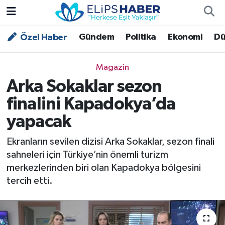
Gündem
Politika
Ekonomi
Dü
Özel Haber
Özel Haber
Nöbetçi Eczaneler
Akademi
Hava Durumu
Magazin
Arka Sokaklar sezon
Asayiş
Trafik Durumu
finalini Kapadokya’da
Bilim - Teknoloji
Süper Lig Puan Durumu ve Fikstür
yapacak
Çevre - İklim
Tüm Manşetler
Ekranların sevilen dizisi Arka Sokaklar, sezon finali
sahneleri için Türkiye’nin önemli turizm
Dünya
Son Dakika Haberleri
merkezlerinden biri olan Kapadokya bölgesini
tercih etti.
Kültür - Sanat
Magazin