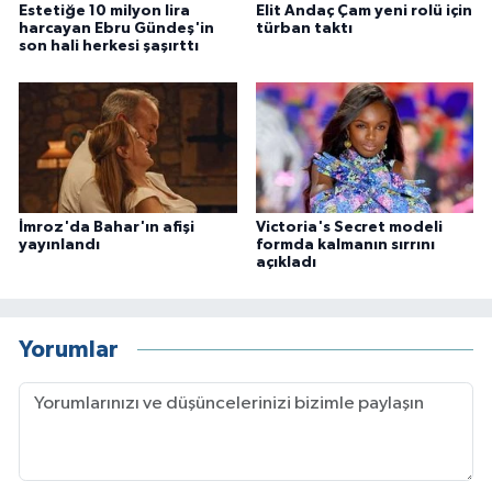
Estetiğe 10 milyon lira
Elit Andaç Çam yeni rolü için
harcayan Ebru Gündeş'in
türban taktı
son hali herkesi şaşırttı
İmroz'da Bahar'ın afişi
Victoria's Secret modeli
yayınlandı
formda kalmanın sırrını
açıkladı
Yorumlar