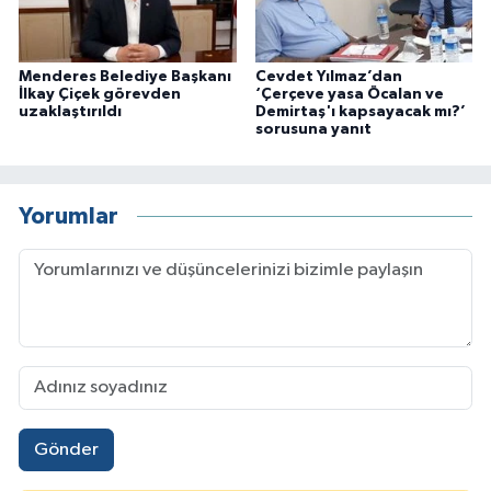
Menderes Belediye Başkanı
Cevdet Yılmaz’dan
İlkay Çiçek görevden
‘Çerçeve yasa Öcalan ve
uzaklaştırıldı
Demirtaş'ı kapsayacak mı?’
sorusuna yanıt
Yorumlar
Gönder