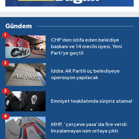
Gündem
1
CHP’den istifa eden belediye
başkanı ve 14 meclis üyesi, Yeni
Parti’ye geçti!
2
İddia: AK Partili üç belediyeye
operasyon yapılacak
3
Emniyet teşkilatında sürpriz atama!
4
MHP, 'çerçeve yasa'da fire verdi:
İmzalamayan isim ortaya çıktı