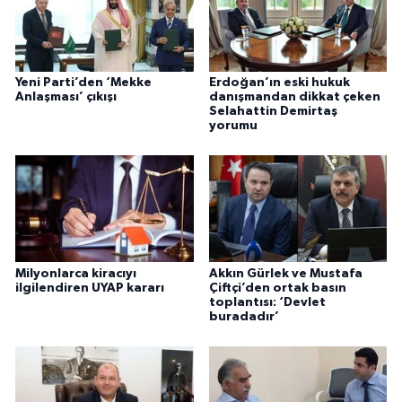
Yeni Parti’den ‘Mekke
Erdoğan’ın eski hukuk
Anlaşması’ çıkışı
danışmandan dikkat çeken
Selahattin Demirtaş
yorumu
Milyonlarca kiracıyı
Akkın Gürlek ve Mustafa
ilgilendiren UYAP kararı
Çiftçi’den ortak basın
toplantısı: ‘Devlet
buradadır’