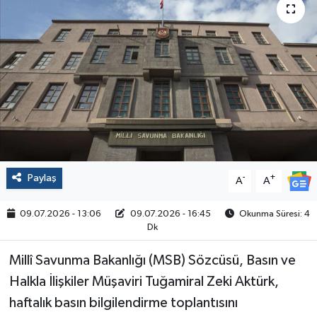
Politika
Sağlık
Spor
Yaşam
Çalışma Hayatı
Paylaş
-
+
A
A
Kadın
09.07.2026 - 13:06
09.07.2026 - 16:45
Okunma Süresi: 4
Dk
Yurt
Millî Savunma Bakanlığı (MSB) Sözcüsü, Basın ve
2024 Seçim Sonuçları
Halkla İlişkiler Müşaviri Tuğamiral Zeki Aktürk,
haftalık basın bilgilendirme toplantısını