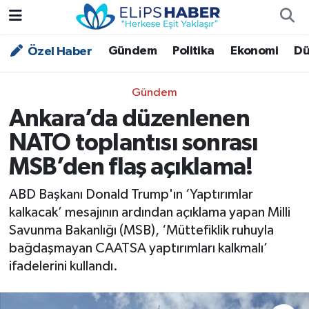
Gündem
Politika
Ekonomi
Dü
Özel Haber
Özel Haber
Nöbetçi Eczaneler
Akademi
Hava Durumu
Gündem
Ankara’da düzenlenen
Asayiş
Trafik Durumu
NATO toplantısı sonrası
Bilim - Teknoloji
Süper Lig Puan Durumu ve Fikstür
MSB’den flaş açıklama!
Çevre - İklim
Tüm Manşetler
ABD Başkanı Donald Trump'ın ‘Yaptırımlar
kalkacak’ mesajının ardından açıklama yapan Milli
Dünya
Son Dakika Haberleri
Savunma Bakanlığı (MSB), ‘Müttefiklik ruhuyla
bağdaşmayan CAATSA yaptırımları kalkmalı’
Kültür - Sanat
ifadelerini kullandı.
Magazin