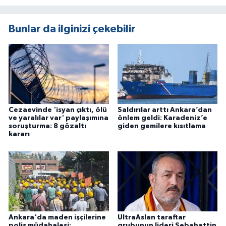
Bunlar da ilginizi çekebilir
Cezaevinde 'isyan çıktı, ölü
Saldırılar arttı Ankara’dan
ve yaralılar var' paylaşımına
önlem geldi: Karadeniz’e
soruşturma: 8 gözaltı
giden gemilere kısıtlama
kararı
Ankara'da maden işçilerine
UltraAslan taraftar
polis müdahalesi:
grubunun lideri Sebahattin