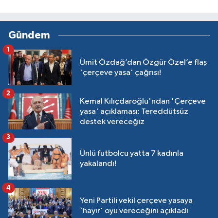
Gündem
1
Ümit Özdağ’dan Özgür Özel’e flaş
'çerçeve yasa' çağrısı!
2
Kemal Kılıçdaroğlu'ndan 'Çerçeve
yasa' açıklaması: Tereddütsüz
destek vereceğiz
3
Ünlü futbolcu yatta 7 kadınla
yakalandı!
4
Yeni Partili vekil çerçeve yasaya
'hayır' oyu vereceğini açıkladı