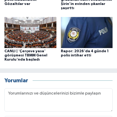
Gözaltılar var
Şirin’in evinden çıkanlar
şaşırttı
CANLI | 'Çerçeve yasa'
Rapor: 2026'da 4 günde 1
görüşmesi TBMM Genel
polis intihar etti
Kurulu'nda başladı
Yorumlar