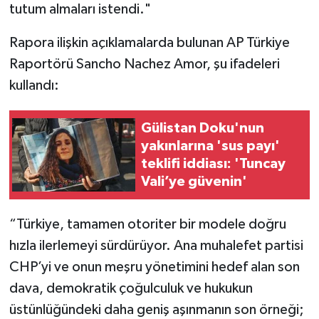
tutum almaları istendi."
Rapora ilişkin açıklamalarda bulunan AP Türkiye
Raportörü Sancho Nachez Amor, şu ifadeleri
kullandı:
Gülistan Doku'nun
yakınlarına 'sus payı'
teklifi iddiası: 'Tuncay
Vali’ye güvenin'
“Türkiye, tamamen otoriter bir modele doğru
hızla ilerlemeyi sürdürüyor. Ana muhalefet partisi
CHP’yi ve onun meşru yönetimini hedef alan son
dava, demokratik çoğulculuk ve hukukun
üstünlüğündeki daha geniş aşınmanın son örneği;