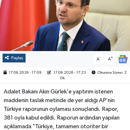
Politika
Sağlık
Spor
Yaşam
Paylaş
-
+
A
A
Çalışma Hayatı
17.06.2026 - 17:09
17.06.2026 - 17:23
Okunma Süresi: 2
Dk
Kadın
Adalet Bakanı Akın Gürlek'e yaptırım istenen
Yurt
maddenin taslak metinde de yer aldığı AP'nin
Türkiye raporunun oylaması sonuçlandı. Rapor,
2024 Seçim Sonuçları
381 oyla kabul edildi. Raporun ardından yapılan
açıklamada "Türkiye, tamamen otoriter bir