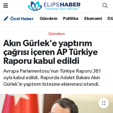
Gündem
Politika
Ekonomi
Dü
Özel Haber
Özel Haber
Nöbetçi Eczaneler
Akademi
Hava Durumu
Gündem
Akın Gürlek'e yaptırım
Asayiş
Trafik Durumu
çağrısı içeren AP Türkiye
Bilim - Teknoloji
Süper Lig Puan Durumu ve Fikstür
Raporu kabul edildi
Çevre - İklim
Tüm Manşetler
Avrupa Parlamentosu'nun Türkiye Raporu 381
oyla kabul edildi. Raporda Adalet Bakanı Akın
Dünya
Son Dakika Haberleri
Gürlek'in yaptırım listesine eklenmesi istendi.
Kültür - Sanat
Magazin