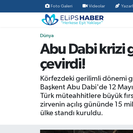
Foto Galeri
Videolar
Yazarl
Özel Haber
Nöbetçi Eczaneler
Dünya
Akademi
Hava Durumu
Abu Dabi krizi 
Asayiş
Trafik Durumu
çevirdi!
Bilim - Teknoloji
Süper Lig Puan Durumu ve Fikstür
Körfezdeki gerilimli dönemi ge
Çevre - İklim
Tüm Manşetler
Başkent Abu Dabi'de 12 Mayıs
Türk müteahhitlere büyük fırs
Dünya
Son Dakika Haberleri
zirvenin açılış gününde 15 mil
ülke standı kuruldu.
Kültür - Sanat
Magazin