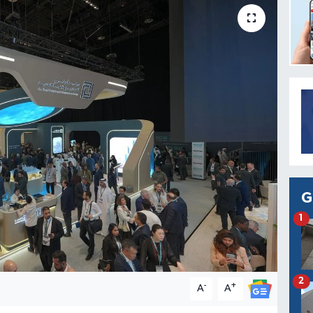
G
1
2
-
+
A
A