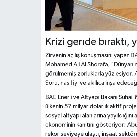
Krizi gerıde bıraktı, 
Zirvenin açılış konuşmasını yapan B
Mohamed Ali Al Shorafa, "Dünyanın d
görülmemiş zorluklarla yüzleşiyor. 
Soru, nasıl iyi ve akıllıca inşa edeceğ
BAE Enerji ve Altyapı Bakanı Suhail
ülkenin 57 milyar dolarlık aktif proj
sosyal altyapı alanlarına yayıldığını a
ekonominin kanıtını gösteriyor: A
rekor seviyeye ulaştı, inşaat sektö