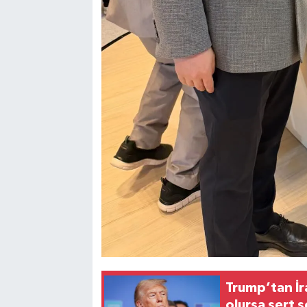
Trump’tan İr
olursa sert 