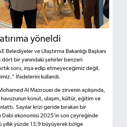
yatırıma yöneldi
AE Belediyeler ve Ulaştırma Bakanlığı Başkanı
ört bir yanındaki şehirler benzeri
Artık soru, inşa edip etmeyeceğimiz değil.
imiz." İfadelerini kullandı.
 Mohamed Al Mazrouei de zirvenin açılışında,
e havuzunun konut, ulaşım, kültür, eğitim ve
nlattı. Sayılar krizi geride bırakan bir
bu Dabi ekonomisi 2025'in son çeyreğinde
rü yıllık yüzde 13,9 büyüyerek bölge