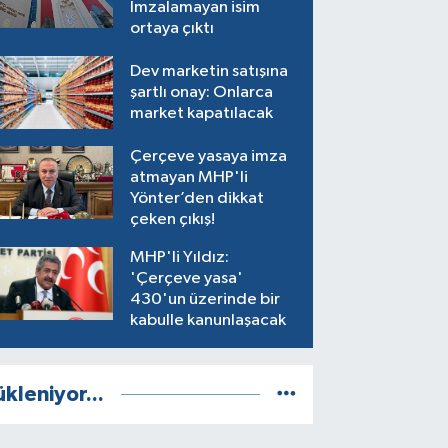
İmzalamayan isim
ortaya çıktı
Dev marketin satışına
şartlı onay: Onlarca
market kapatılacak
Çerçeve yasaya imza
atmayan MHP'li
Yönter’den dikkat
çeken çıkış!
MHP'li Yıldız:
'Çerçeve yasa'
430'un üzerinde bir
kabulle kanunlaşacak
ükleniyor...