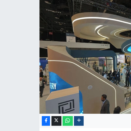
Politika
Sağlık
Spor
Yaşam
Çalışma Hayatı
Kadın
Yurt
2024 Seçim Sonuçları