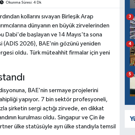
Okunma Süresi: 4 Dk
dından kollarını sıvayan Birleşik Arap
3
tırımcılarına dünyanın en büyük zirvelerinden
 Abu Dabi'de başlayan ve 14 Mayıs'ta sona
si (ADIS 2026), BAE'nin gözünü yeniden
4
rgesi oldu. Türk müteahhit firmalar için yeni
 standı
5
edisyonuna, BAE'nin sermaye projelerini
hipliği yapıyor. 7 bin sektör profesyoneli,
a şirketin sergi açtığı zirvede, en dikkat
andının kurulması oldu. Singapur ve Çin ile
Y
artner ülke statüsüyle ayrı ülke standıyla temsil