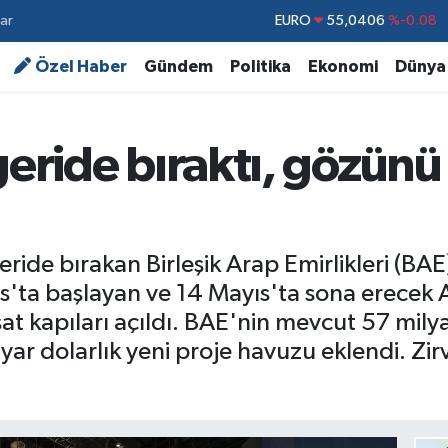
ar
STERLİN
64,2143
%0
GRAM ALTIN
6500.87
%0.12
Özel Haber
Gündem
Politika
Ekonomi
Dünya
BİST100
13.799
%70
BITCOIN
64.643,95
%0.16
geride bıraktı, gözünü
DOLAR
47,6704
%0
EURO
55,0406
%-0.08
ride bırakan Birleşik Arap Emirlikleri (BAE
'ta başlayan ve 14 Mayıs'ta sona erecek A
at kapıları açıldı. BAE'nin mevcut 57 milya
yar dolarlık yeni proje havuzu eklendi. Zirv