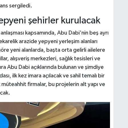
ns sergiledi.
Yepyeni şehirler kurulacak
 anlaşması kapsamında, Abu Dabi'nin beş ayrı
arelik arazide yepyeni yerleşim alanları
re yeni alanlarda, başta orta gelirli ailelere
ar, alışveriş merkezleri, sağlık tesisleri ve
 sıra Abu Dabi açıklarında bulunan ve şimdiye
ası, ilk kez imara açılacak ve sahil temalı bir
müteahhit firmalar, bu projelerin alt yapı ve
acak.