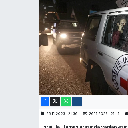
Politika
Sağlık
Spor
Yaşam
Çalışma Hayatı
Kadın
Yurt
2024 Seçim Sonuçları
26.11.2023 - 21:36
26.11.2023 - 21:41
İsrail ile Hamas arasında varılan es