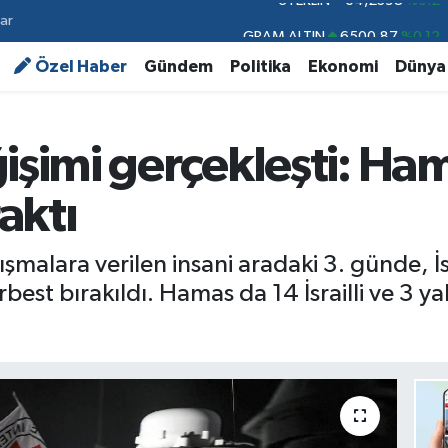
ar
GRAM ALTIN
6500.87
%0.12
BİST100
13.799
%70
Özel Haber
Gündem
Politika
Ekonomi
Dünya
BITCOIN
64.643,95
%0.16
DOLAR
47,6006
%0.06
işimi gerçekleşti: Hama
EURO
55,0250
%0.02
raktı
STERLİN
64,2398
%0.2
tışmalara verilen insani aradaki 3. günde, İ
serbest bırakıldı. Hamas da 14 İsrailli ve 3 y