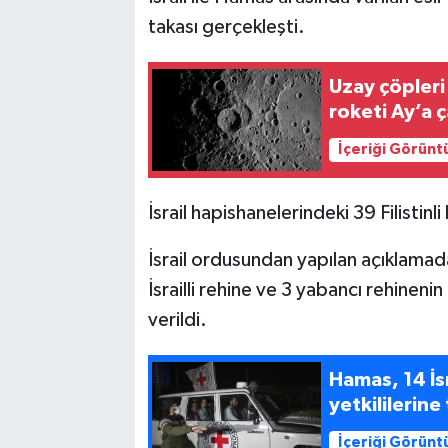
takası gerçekleşti.
Uzay çöpler
roketi Ay’a ç
İçeriği Görünt
İsrail hapishanelerindeki 39 Filistinl
İsrail ordusundan yapılan açıklamada
İsrailli rehine ve 3 yabancı rehinenin 
verildi.
Hamas, 14 İsr
yetkililerine
İçeriği Görünt