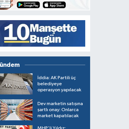
ündem
İddia: AK Partili üç
belediyeye
operasyon yapılacak
Dev marketin satışına
şartlı onay: Onlarca
market kapatılacak
MHP'li Yıldız: