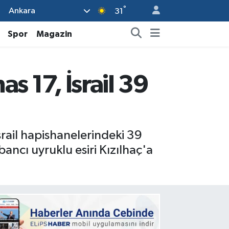
°
Ankara
31
Spor
Magazin
s 17, İsrail 39
srail hapishanelerindeki 39
abancı uyruklu esiri Kızılhaç'a