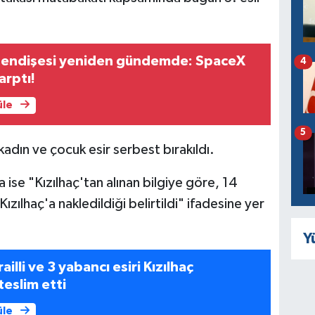
i endişesi yeniden gündemde: SpaceX
4
arptı!
üle
5
i kadın ve çocuk esir serbest bırakıldı.
 ise "Kızılhaç'tan alınan bilgiye göre, 14
Kızılhaç'a nakledildiği belirtildi" ifadesine yer
Y
ailli ve 3 yabancı esiri Kızılhaç
 teslim etti
üle