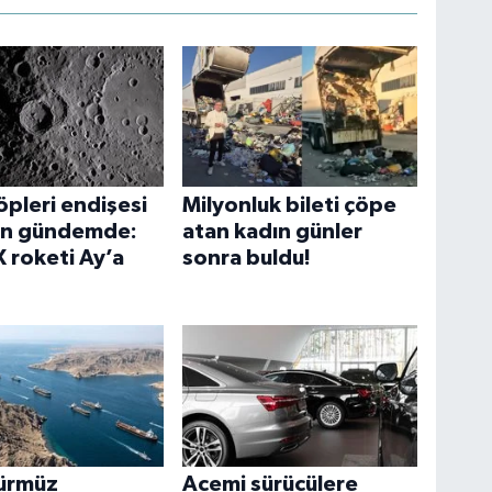
öpleri endişesi
Milyonluk bileti çöpe
en gündemde:
atan kadın günler
 roketi Ay’a
sonra buldu!
Hürmüz
Acemi sürücülere