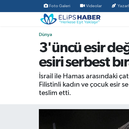
Foto Galeri
Videolar
Yazarl
Özel Haber
Nöbetçi Eczaneler
Dünya
Akademi
Hava Durumu
3'üncü esir değ
Asayiş
Trafik Durumu
esiri serbest bı
Bilim - Teknoloji
Süper Lig Puan Durumu ve Fikstür
İsrail ile Hamas arasındaki ça
Çevre - İklim
Tüm Manşetler
Filistinli kadın ve çocuk esir 
teslim etti.
Dünya
Son Dakika Haberleri
Kültür - Sanat
Magazin