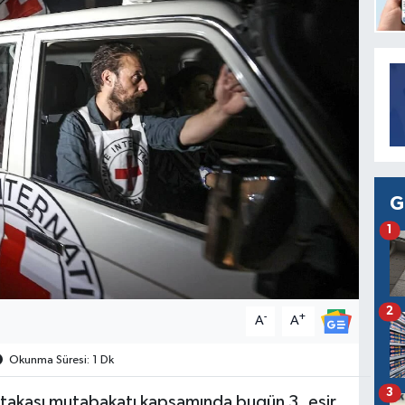
G
1
2
-
+
A
A
Okunma Süresi: 1 Dk
3
ir takası mutabakatı kapsamında bugün 3. esir