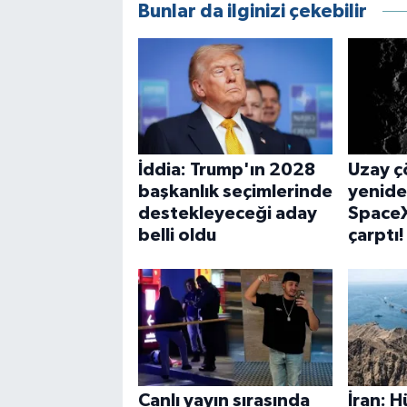
Bunlar da ilginizi çekebilir
İddia: Trump'ın 2028
Uzay ç
başkanlık seçimlerinde
yenid
destekleyeceği aday
SpaceX
belli oldu
çarptı!
Canlı yayın sırasında
İran: 