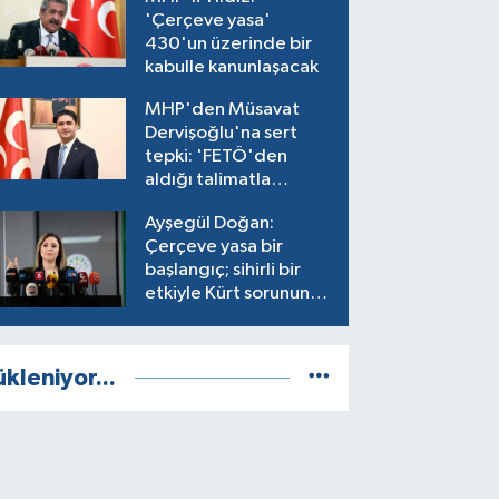
'Çerçeve yasa'
430'un üzerinde bir
kabulle kanunlaşacak
MHP'den Müsavat
Dervişoğlu'na sert
tepki: 'FETÖ'den
aldığı talimatla
muhalefet ediyor'
Ayşegül Doğan:
Çerçeve yasa bir
başlangıç; sihirli bir
etkiyle Kürt sorununu
çözmeyecek!
ükleniyor...