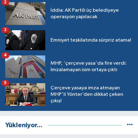
2
İddia: AK Partili üç belediyeye
operasyon yapılacak
3
Emniyet teşkilatında sürpriz atama!
4
MHP, 'çerçeve yasa'da fire verdi:
İmzalamayan isim ortaya çıktı
5
Çerçeve yasaya imza atmayan
MHP'li Yönter’den dikkat çeken
çıkış!
Yükleniyor...