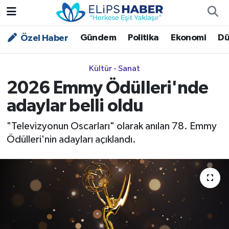
Gündem
Politika
Ekonomi
Dü
Özel Haber
Özel Haber
Nöbetçi Eczaneler
Akademi
Hava Durumu
Kültür - Sanat
2026 Emmy Ödülleri'nde
Asayiş
Trafik Durumu
adaylar belli oldu
Bilim - Teknoloji
Süper Lig Puan Durumu ve Fikstür
"Televizyonun Oscarları" olarak anılan 78. Emmy
Ödülleri'nin adayları açıklandı.
Çevre - İklim
Tüm Manşetler
Dünya
Son Dakika Haberleri
Kültür - Sanat
Magazin