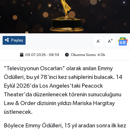
Politika
Sağlık
Spor
Paylaş
-
+
A
A
Yaşam
09.07.2026 - 08:59
Okunma Süresi: 4 Dk
"Televizyonun Oscarları" olarak anılan Emmy
Çalışma Hayatı
Ödülleri, bu yıl 78'inci kez sahiplerini bulacak. 14
Kadın
Eylül 2026'da Los Angeles'taki Peacock
Theater'da düzenlenecek törenin sunuculuğunu
Yurt
Law & Order dizisinin yıldızı Mariska Hargitay
üstlenecek.
2024 Seçim Sonuçları
Böylece Emmy Ödülleri, 15 yıl aradan sonra ilk kez