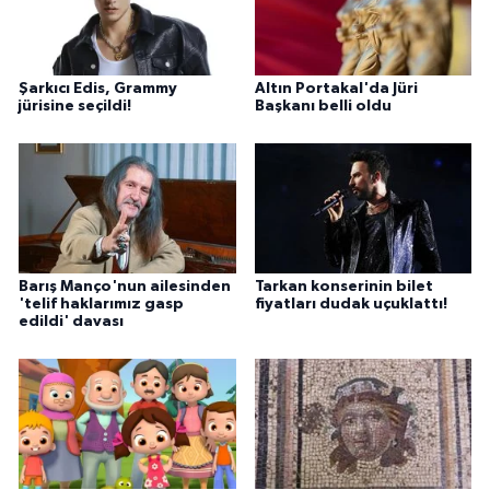
Şarkıcı Edis, Grammy
Altın Portakal'da Jüri
jürisine seçildi!
Başkanı belli oldu
Barış Manço'nun ailesinden
Tarkan konserinin bilet
'telif haklarımız gasp
fiyatları dudak uçuklattı!
edildi' davası