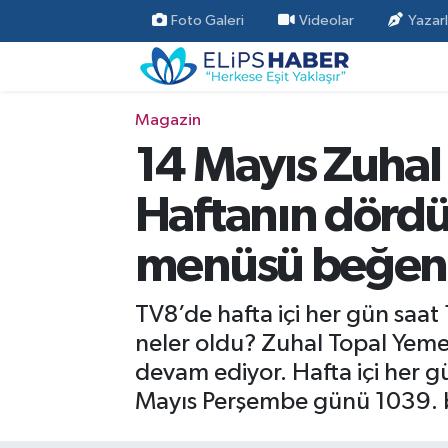
Foto Galeri
Videolar
Yazarl
Özel Haber
Nöbetçi Eczaneler
Magazin
Akademi
Hava Durumu
14 Mayıs Zuhal
Asayiş
Trafik Durumu
Haftanın dördü
Bilim - Teknoloji
Süper Lig Puan Durumu ve Fikstür
menüsü beğeni
Çevre - İklim
Tüm Manşetler
TV8’de hafta içi her gün saa
Dünya
Son Dakika Haberleri
neler oldu? Zuhal Topal Yeme
devam ediyor. Hafta içi her g
Kültür - Sanat
Mayıs Perşembe günü 1039. 
Magazin