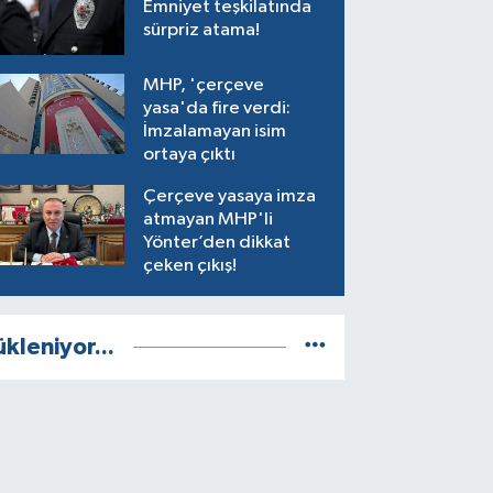
Emniyet teşkilatında
sürpriz atama!
MHP, 'çerçeve
yasa'da fire verdi:
İmzalamayan isim
ortaya çıktı
Çerçeve yasaya imza
atmayan MHP'li
Yönter’den dikkat
çeken çıkış!
ükleniyor...