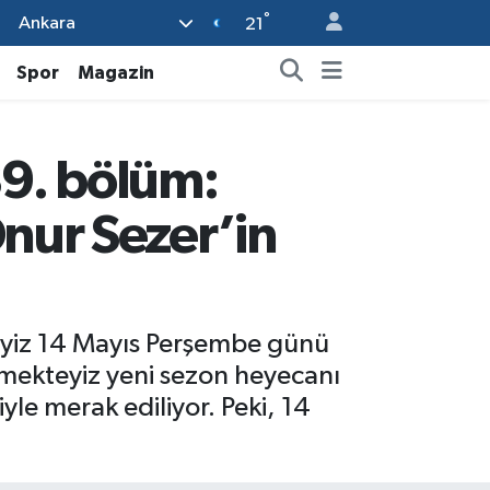
°
Ankara
21
Spor
Magazin
39. bölüm:
nur Sezer’in
teyiz 14 Mayıs Perşembe günü
emekteyiz yeni sezon heyecanı
le merak ediliyor. Peki, 14