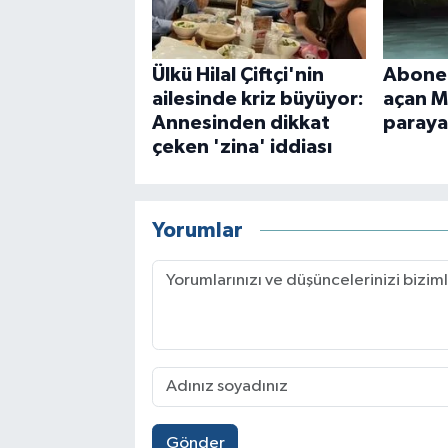
Ülkü Hilal Çiftçi'nin
Abonel
ailesinde kriz büyüyor:
açan M
Annesinden dikkat
paraya
çeken 'zina' iddiası
Yorumlar
Gönder