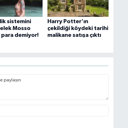
ik sistemini
Harry Potter'ın
elek Mosso
çekildiği köydeki tarihi
 para demiyor!
malikane satışa çıktı