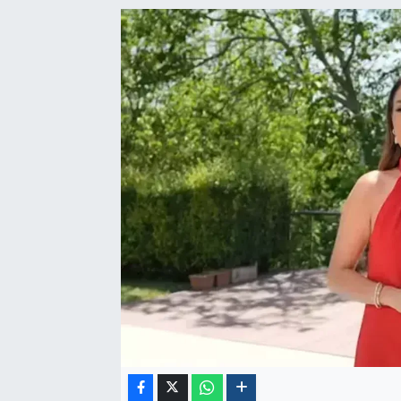
Politika
Sağlık
Spor
Yaşam
Çalışma Hayatı
Kadın
Yurt
2024 Seçim Sonuçları