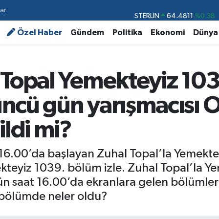
ar
STERLİN
64,4811
%0.38
GRAM ALTIN
6660.55
%0.03
Özel Haber
Gündem
Politika
Ekonomi
Dünya
BİST100
13.779
%-14
BITCOIN
64.960,21
%0.87
 Topal Yemekteyiz 10
DOLAR
47,7436
%0.18
ncü gün yarışmacısı O
EURO
55,2510
%0.32
ldi mi?
t 16.00’da başlayan Zuhal Topal’la Yemek
kteyiz 1039. bölüm izle. Zuhal Topal’la Y
ün saat 16.00’da ekranlara gelen bölümleriy
bölümde neler oldu?