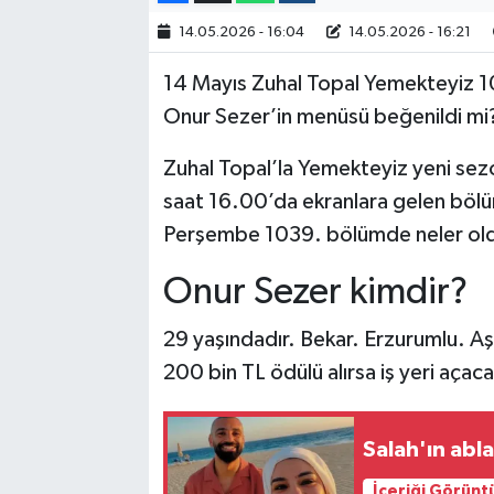
14.05.2026 - 16:04
14.05.2026 - 16:21
14 Mayıs Zuhal Topal Yemekteyiz 1
Onur Sezer’in menüsü beğenildi mi
Zuhal Topal’la Yemekteyiz yeni sez
saat 16.00’da ekranlara gelen bölüm
Perşembe 1039. bölümde neler ol
Onur Sezer kimdir?
29 yaşındadır. Bekar. Erzurumlu. A
200 bin TL ödülü alırsa iş yeri açaca
Salah'ın abl
İçeriği Görünt