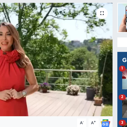
G
1
2
-
+
3
A
A