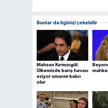
Bunlar da ilginizi çekebilir
Mahsun Kırmızıgül:
Beyonc
Ülkemizde barış havası
mahkem
esiyor umarım kalıcı
olur