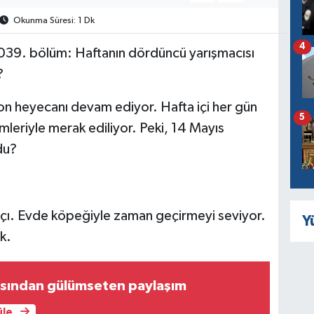
Okunma Süresi: 1 Dk
4
039. bölüm: Haftanın dördüncü yarışmacısı
?
on heyecanı devam ediyor. Hafta içi her gün
5
leriyle merak ediliyor. Peki, 14 Mayıs
du?
şçı. Evde köpeğiyle zaman geçirmeyi seviyor.
Y
k.
asından gülümseten paylaşım
üle