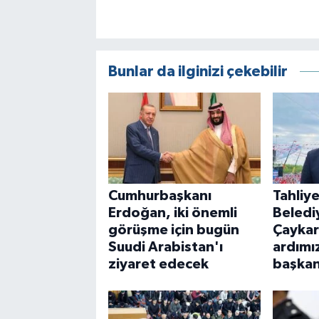
Bunlar da ilginizi çekebilir
Cumhurbaşkanı
Tahliye
Erdoğan, iki önemli
Beledi
görüşme için bugün
Çaykara
Suudi Arabistan'ı
ardımı
ziyaret edecek
başkanl