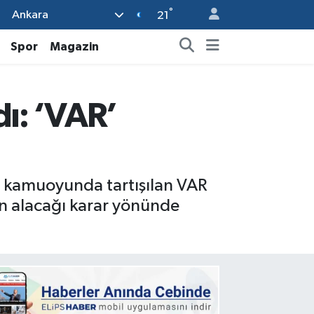
°
Ankara
21
Spor
Magazin
dı: ‘VAR’
r kamuoyunda tartışılan VAR
in alacağı karar yönünde