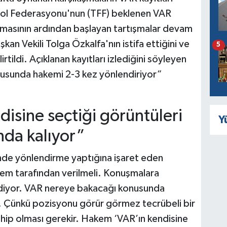
tbol Federasyonu'nun (TFF) beklenen VAR
lamasının ardından başlayan tartışmalar devam
 Vekili Tolga Özkalfa'nın istifa ettiğini ve
5
rtildi. Açıklanan kayıtları izlediğini söyleyen
usunda hakemi 2-3 kez yönlendiriyor”
isine seçtiği görüntüleri
Y
nda kalıyor”
nde yönlendirme yaptığına işaret eden
em tarafından verilmeli. Konuşmalara
diyor. VAR nereye bakacağı konusunda
ç. Çünkü pozisyonu görür görmez tecrübeli bir
ahip olması gerekir. Hakem ‘VAR’ın kendisine