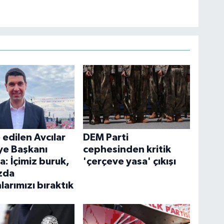
 edilen Avcılar
DEM Parti
ye Başkanı
cephesinden kritik
: İçimiz buruk,
'çerçeve yasa' çıkışı
zda
arımızı bıraktık