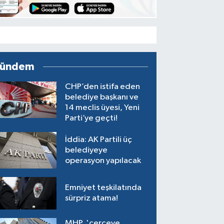
ündem
CHP’den istifa eden
belediye başkanı ve
14 meclis üyesi, Yeni
Parti’ye geçti!
İddia: AK Partili üç
belediyeye
operasyon yapılacak
Emniyet teşkilatında
sürpriz atama!
MHP, 'çerçeve