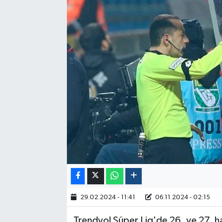
Politika
Sağlık
Spor
Yaşam
Çalışma Hayatı
Kadın
Yurt
2024 Seçim Sonuçları
29.02.2024 - 11:41
06.11.2024 - 02:15
Trendyol Süper Lig'de 26. ve 27. ha