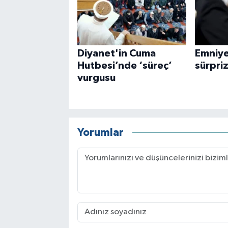
Diyanet'in Cuma
Emniye
Hutbesi’nde ‘süreç’
sürpri
vurgusu
Yorumlar