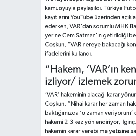
kamuoyuyla paylaşıldı. Türkiye Fu
kayıtlarını YouTube üzerinden açık
ederken, VAR'dan sorumlu MHK Başkan
yerine Cem Satman'ın getirildiği beli
Coşkun, “VAR nereye bakacağı kon
ifadelerini kullandı.
“Hakem, ‘VAR’ın kend
izliyor/ izlemek zoru
‘VAR’ hakeminin alacağı karar yönü
Coşkun, “Nihai karar her zaman hak
baktığımızda ‘o zaman veriyorum’ 
hakemi 2-3 kez yönlendiriyor, ilgin
hakemin karar verebilme yetisine s