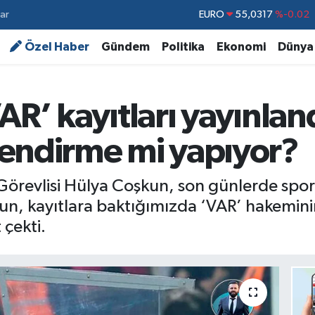
ar
STERLİN
64,2463
%0.07
GRAM ALTIN
6510.40
%0.45
Özel Haber
Gündem
Politika
Ekonomi
Dünya
BİST100
13.799
%70
BITCOIN
64.225,61
%-0.63
AR’ kayıtları yayınlan
DOLAR
47,7143
%0.16
endirme mi yapıyor?
EURO
55,0317
%-0.02
Görevlisi Hülya Coşkun, son günlerde spo
şkun, kayıtlara baktığımızda ‘VAR’ hakemin
çekti.