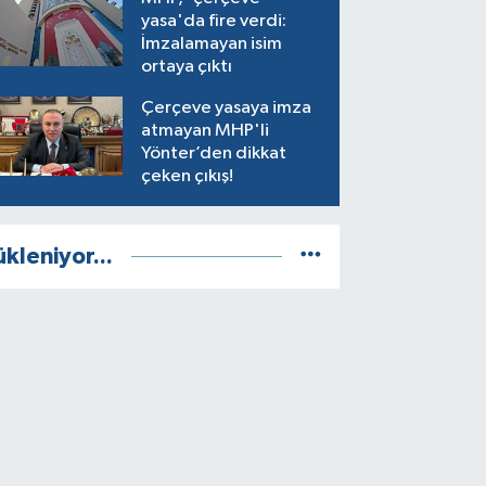
yasa'da fire verdi:
İmzalamayan isim
ortaya çıktı
Çerçeve yasaya imza
atmayan MHP'li
Yönter’den dikkat
çeken çıkış!
ükleniyor...