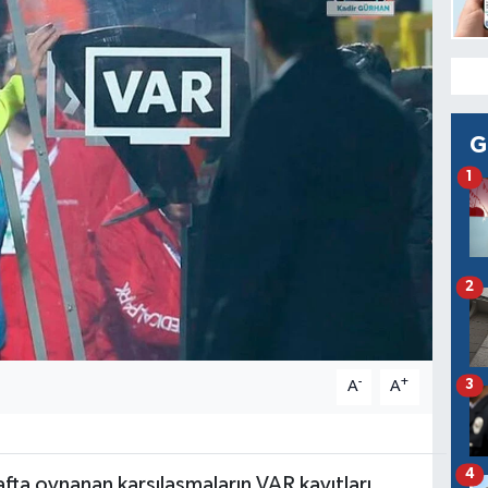
G
1
2
-
+
3
A
A
4
fta oynanan karşılaşmaların VAR kayıtları