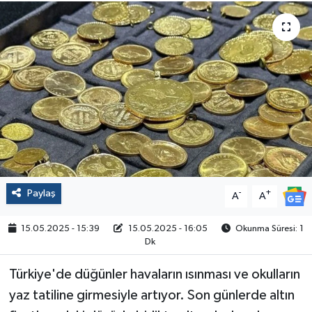
Politika
Sağlık
Spor
Yaşam
Çalışma Hayatı
Paylaş
-
+
A
A
Kadın
15.05.2025 - 15:39
15.05.2025 - 16:05
Okunma Süresi: 1
Yurt
Dk
Türkiye'de düğünler havaların ısınması ve okulların
2024 Seçim Sonuçları
yaz tatiline girmesiyle artıyor. Son günlerde altın