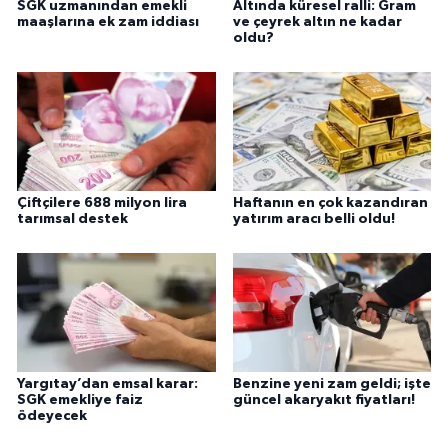
SGK uzmanından emekli
Altında küresel ralli: Gram
maaşlarına ek zam iddiası
ve çeyrek altın ne kadar
oldu?
Çiftçilere 688 milyon lira
Haftanın en çok kazandıran
tarımsal destek
yatırım aracı belli oldu!
Yargıtay’dan emsal karar:
Benzine yeni zam geldi; işte
SGK emekliye faiz
güncel akaryakıt fiyatları!
ödeyecek