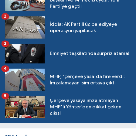
başkanı ve 14 meclis üyesi, Yeni
Parti’ye geçti!
2
İddia: AK Partili üç belediyeye
operasyon yapılacak
3
Emniyet teşkilatında sürpriz atama!
4
MHP, 'çerçeve yasa'da fire verdi:
İmzalamayan isim ortaya çıktı
5
Çerçeve yasaya imza atmayan
MHP'li Yönter’den dikkat çeken
çıkış!