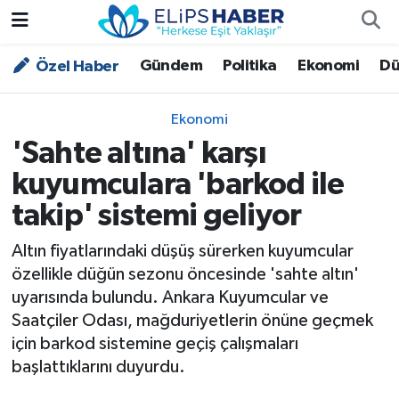
Gündem
Politika
Ekonomi
Dü
Özel Haber
Özel Haber
Nöbetçi Eczaneler
Akademi
Hava Durumu
Ekonomi
'Sahte altına' karşı
Asayiş
Trafik Durumu
kuyumculara 'barkod ile
Bilim - Teknoloji
Süper Lig Puan Durumu ve Fikstür
takip' sistemi geliyor
Çevre - İklim
Tüm Manşetler
Altın fiyatlarındaki düşüş sürerken kuyumcular
özellikle düğün sezonu öncesinde 'sahte altın'
Dünya
Son Dakika Haberleri
uyarısında bulundu. Ankara Kuyumcular ve
Saatçiler Odası, mağduriyetlerin önüne geçmek
Kültür - Sanat
için barkod sistemine geçiş çalışmaları
başlattıklarını duyurdu.
Magazin