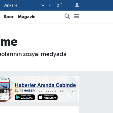
°
Ankara
21
Spor
Magazin
name
eolarının sosyal medyada