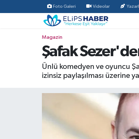
Foto Galeri
Videolar
Yazarl
Özel Haber
Nöbetçi Eczaneler
Magazin
Akademi
Hava Durumu
Şafak Sezer'd
Asayiş
Trafik Durumu
Ünlü komedyen ve oyuncu Şafa
Bilim - Teknoloji
Süper Lig Puan Durumu ve Fikstür
izinsiz paylaşılması üzerine 
Çevre - İklim
Tüm Manşetler
Dünya
Son Dakika Haberleri
Kültür - Sanat
Magazin