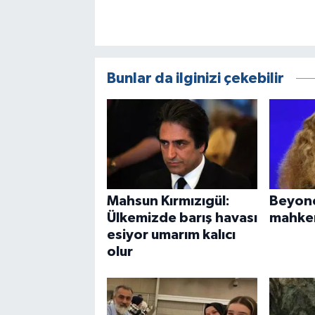
Bunlar da ilginizi çekebilir
Mahsun Kırmızıgül:
Beyonc
Ülkemizde barış havası
mahkem
esiyor umarım kalıcı
olur