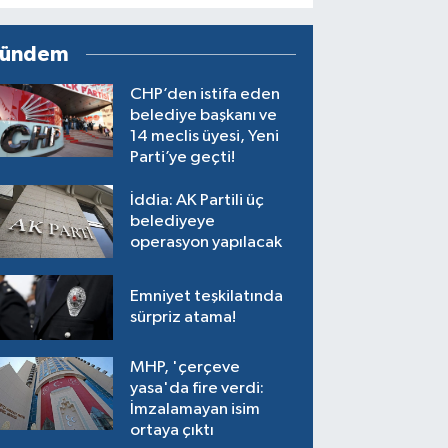
ündem
CHP’den istifa eden
belediye başkanı ve
14 meclis üyesi, Yeni
Parti’ye geçti!
İddia: AK Partili üç
belediyeye
operasyon yapılacak
Emniyet teşkilatında
sürpriz atama!
MHP, 'çerçeve
yasa'da fire verdi:
İmzalamayan isim
ortaya çıktı