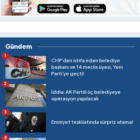
Gündem
1
CHP’den istifa eden belediye
başkanı ve 14 meclis üyesi, Yeni
Parti’ye geçti!
2
İddia: AK Partili üç belediyeye
operasyon yapılacak
3
Emniyet teşkilatında sürpriz atama!
4