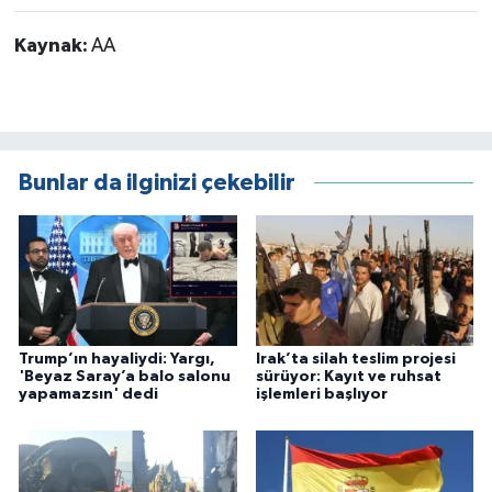
Kaynak:
AA
Bunlar da ilginizi çekebilir
Trump’ın hayaliydi: Yargı,
Irak’ta silah teslim projesi
'Beyaz Saray’a balo salonu
sürüyor: Kayıt ve ruhsat
yapamazsın' dedi
işlemleri başlıyor