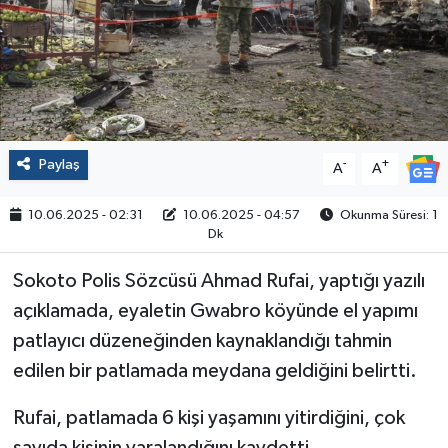
Politika
Sağlık
Spor
Paylaş
-
+
A
A
Yaşam
10.06.2025 - 02:31
10.06.2025 - 04:57
Okunma Süresi: 1
Dk
Çalışma Hayatı
Sokoto Polis Sözcüsü Ahmad Rufai, yaptığı yazılı
Kadın
açıklamada, eyaletin Gwabro köyünde el yapımı
patlayıcı düzeneğinden kaynaklandığı tahmin
Yurt
edilen bir patlamada meydana geldiğini belirtti.
2024 Seçim Sonuçları
Rufai, patlamada 6 kişi yaşamını yitirdiğini, çok
sayıda kişinin yaralandığını kaydetti.