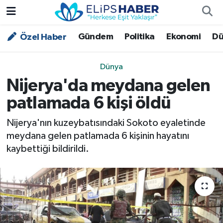
Gündem
Politika
Ekonomi
Dü
Özel Haber
Özel Haber
Nöbetçi Eczaneler
Akademi
Hava Durumu
Dünya
Nijerya'da meydana gelen
Asayiş
Trafik Durumu
patlamada 6 kişi öldü
Bilim - Teknoloji
Süper Lig Puan Durumu ve Fikstür
Nijerya'nın kuzeybatısındaki Sokoto eyaletinde
meydana gelen patlamada 6 kişinin hayatını
Çevre - İklim
Tüm Manşetler
kaybettiği bildirildi.
Dünya
Son Dakika Haberleri
Kültür - Sanat
Magazin