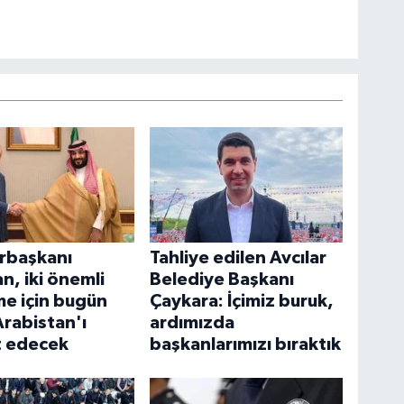
rbaşkanı
Tahliye edilen Avcılar
n, iki önemli
Belediye Başkanı
e için bugün
Çaykara: İçimiz buruk,
Arabistan'ı
ardımızda
t edecek
başkanlarımızı bıraktık