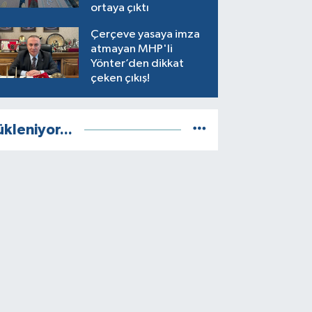
ortaya çıktı
Çerçeve yasaya imza
atmayan MHP'li
Yönter’den dikkat
çeken çıkış!
ükleniyor...