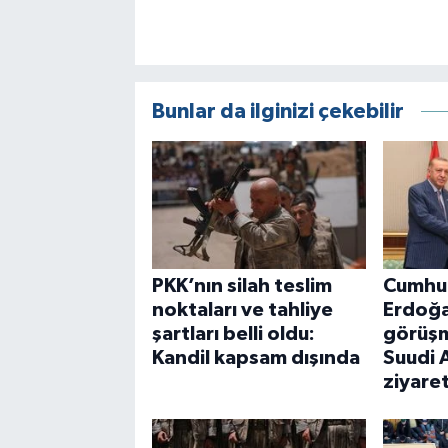
Bunlar da ilginizi çekebilir
PKK’nın silah teslim
Cumhu
noktaları ve tahliye
Erdoğa
şartları belli oldu:
görüşm
Kandil kapsam dışında
Suudi 
ziyare