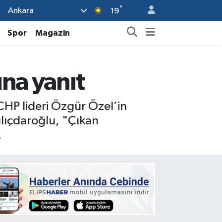
°
Ankara
19
Spor
Magazin
ına yanıt
CHP lideri Özgür Özel’in
Kılıçdaroğlu, "Çıkan
.