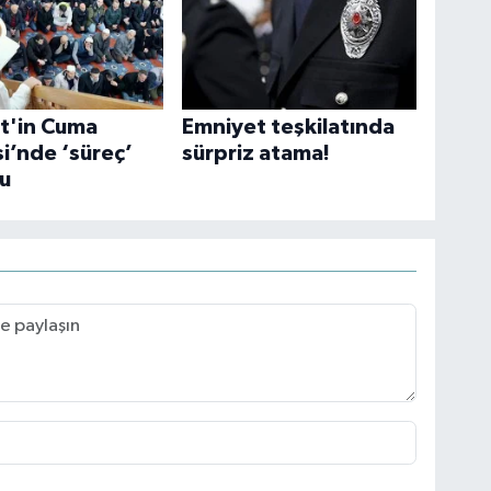
t'in Cuma
Emniyet teşkilatında
i’nde ‘süreç’
sürpriz atama!
u