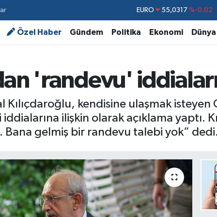
ar
STERLİN
64,2463
%0.07
GRAM ALTIN
6510.40
%0.45
Özel Haber
Gündem
Politika
Ekonomi
Dünya
BİST100
13.799
%70
BITCOIN
64.225,61
%-0.63
an 'randevu' iddialar
DOLAR
47,7143
%0.16
EURO
55,0317
%-0.02
 Kılıçdaroğlu, kendisine ulaşmak isteyen 
 iddialarına ilişkin olarak açıklama yaptı. 
l. Bana gelmiş bir randevu talebi yok” dedi