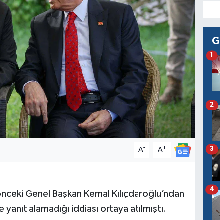
G
1
2
-
+
3
A
A
4
nceki Genel Başkan Kemal Kılıçdaroğlu’ndan
 yanıt alamadığı iddiası ortaya atılmıştı.