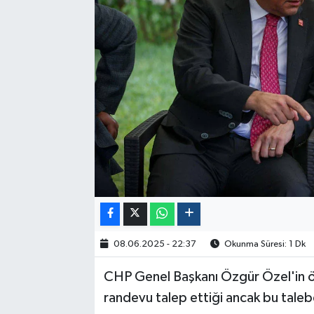
Politika
Sağlık
Spor
Yaşam
Çalışma Hayatı
Kadın
Yurt
08.06.2025 - 22:37
Okunma Süresi: 1 Dk
2024 Seçim Sonuçları
CHP Genel Başkanı Özgür Özel'in ö
randevu talep ettiği ancak bu talebe