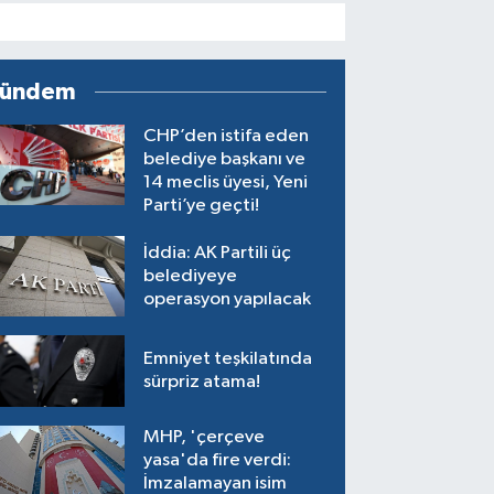
ündem
CHP’den istifa eden
belediye başkanı ve
14 meclis üyesi, Yeni
Parti’ye geçti!
İddia: AK Partili üç
belediyeye
operasyon yapılacak
Emniyet teşkilatında
sürpriz atama!
MHP, 'çerçeve
yasa'da fire verdi:
İmzalamayan isim