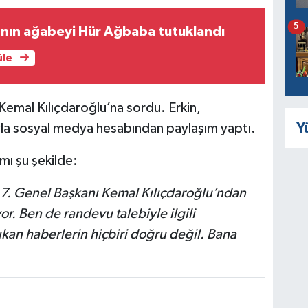
5
'nın ağabeyi Hür Ağbaba tutuklandı
üle
Kemal Kılıçdaroğlu’na sordu. Erkin,
Y
yla sosyal medya hesabından paylaşım yaptı.
mı şu şekilde:
 7. Genel Başkanı Kemal Kılıçdaroğlu’ndan
yor. Ben de randevu talebiyle ilgili
ıkan haberlerin hiçbiri doğru değil. Bana