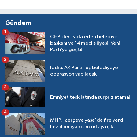
Gündem
1
CHP’den istifa eden belediye
başkanı ve 14 meclis üyesi, Yeni
Parti’ye geçti!
2
İddia: AK Partili üç belediyeye
operasyon yapılacak
3
Emniyet teşkilatında sürpriz atama!
4
MHP, 'çerçeve yasa'da fire verdi:
İmzalamayan isim ortaya çıktı