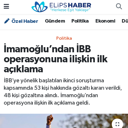
Gündem
Politika
Ekonomi
Dü
Özel Haber
Özel Haber
Nöbetçi Eczaneler
Akademi
Hava Durumu
Politika
İmamoğlu’ndan İBB
Asayiş
Trafik Durumu
operasyonuna ilişkin ilk
Bilim - Teknoloji
Süper Lig Puan Durumu ve Fikstür
açıklama
Çevre - İklim
Tüm Manşetler
İBB’ye yönelik başlatılan ikinci soruşturma
kapsamında 53 kişi hakkında gözaltı kararı verildi,
Dünya
Son Dakika Haberleri
48 kişi gözaltına alındı. İmamoğlu’ndan
operasyona ilişkin ilk açıklama geldi.
Kültür - Sanat
Magazin