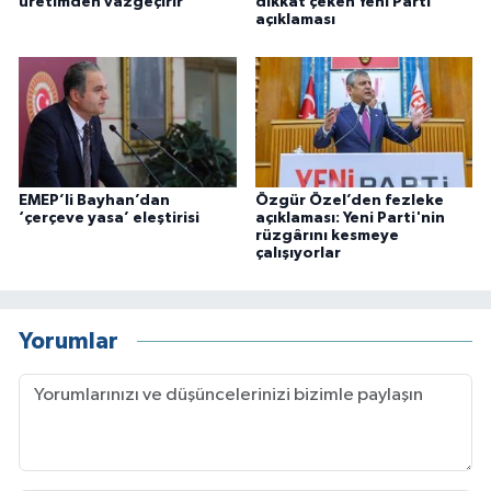
üretimden vazgeçirir
dikkat çeken Yeni Parti
açıklaması
EMEP’li Bayhan’dan
Özgür Özel’den fezleke
‘çerçeve yasa’ eleştirisi
açıklaması: Yeni Parti'nin
rüzgârını kesmeye
çalışıyorlar
Yorumlar