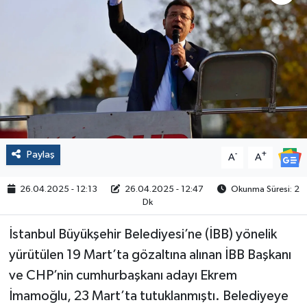
Politika
Sağlık
Spor
Yaşam
Paylaş
-
+
A
A
Çalışma Hayatı
26.04.2025 - 12:13
26.04.2025 - 12:47
Okunma Süresi: 2
Kadın
Dk
İstanbul Büyükşehir Belediyesi’ne (İBB) yönelik
Yurt
yürütülen 19 Mart’ta gözaltına alınan İBB Başkanı
2024 Seçim Sonuçları
ve CHP’nin cumhurbaşkanı adayı Ekrem
İmamoğlu, 23 Mart’ta tutuklanmıştı. Belediyeye