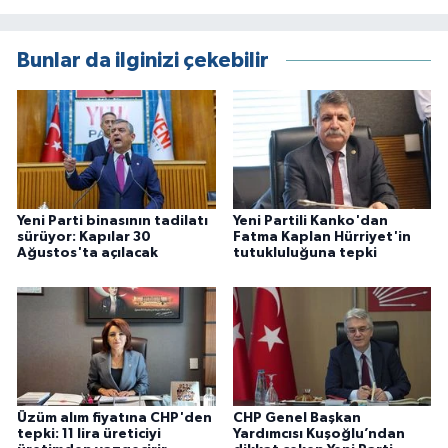
Bunlar da ilginizi çekebilir
Yeni Parti binasının tadilatı
Yeni Partili Kanko'dan
sürüyor: Kapılar 30
Fatma Kaplan Hürriyet'in
Ağustos'ta açılacak
tutukluluğuna tepki
Üzüm alım fiyatına CHP'den
CHP Genel Başkan
tepki: 11 lira üreticiyi
Yardımcısı Kuşoğlu’ndan