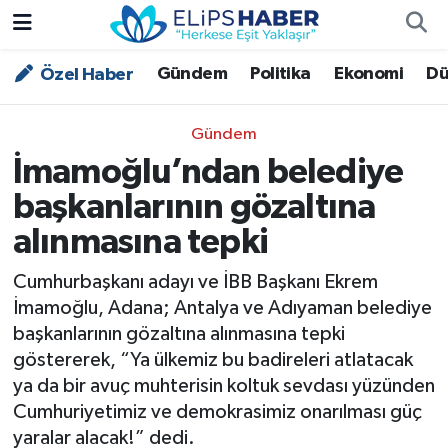
Gündem
Politika
Ekonomi
Dü
Özel Haber
Özel Haber
Nöbetçi Eczaneler
Akademi
Hava Durumu
Gündem
İmamoğlu’ndan belediye
Asayiş
Trafik Durumu
başkanlarının gözaltına
Bilim - Teknoloji
Süper Lig Puan Durumu ve Fikstür
alınmasına tepki
Çevre - İklim
Tüm Manşetler
Cumhurbaşkanı adayı ve İBB Başkanı Ekrem
İmamoğlu, Adana; Antalya ve Adıyaman belediye
Dünya
Son Dakika Haberleri
başkanlarının gözaltına alınmasına tepki
göstererek, “Ya ülkemiz bu badireleri atlatacak
Kültür - Sanat
ya da bir avuç muhterisin koltuk sevdası yüzünden
Cumhuriyetimiz ve demokrasimiz onarılması güç
Magazin
yaralar alacak!” dedi.