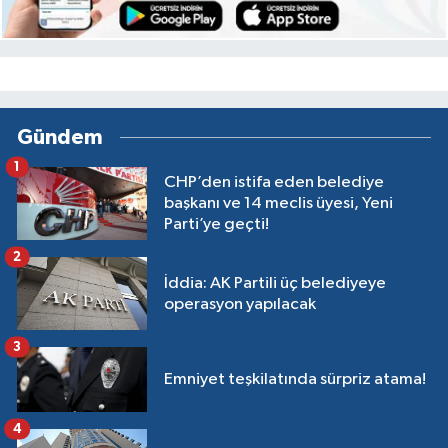
Gündem
1
CHP’den istifa eden belediye
başkanı ve 14 meclis üyesi, Yeni
Parti’ye geçti!
2
İddia: AK Partili üç belediyeye
operasyon yapılacak
3
Emniyet teşkilatında sürpriz atama!
4