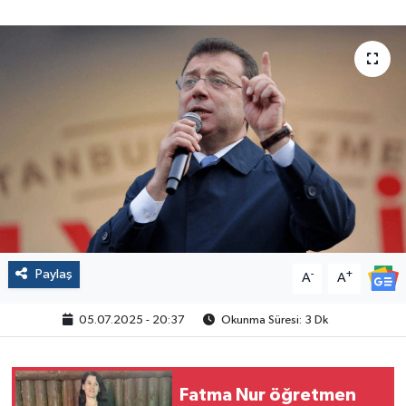
Politika
Sağlık
Spor
Yaşam
Çalışma Hayatı
Kadın
Paylaş
-
+
A
A
Yurt
05.07.2025 - 20:37
Okunma Süresi: 3 Dk
2024 Seçim Sonuçları
Fatma Nur öğretmen