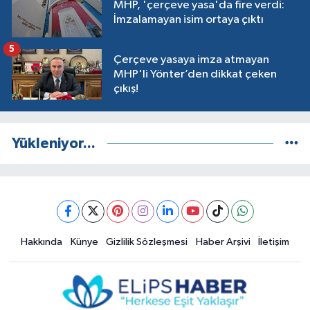
MHP, 'çerçeve yasa'da fire verdi:
İmzalamayan isim ortaya çıktı
5
Çerçeve yasaya imza atmayan
MHP'li Yönter’den dikkat çeken
çıkış!
Yükleniyor...
Hakkında
Künye
Gizlilik Sözleşmesi
Haber Arşivi
İletişim