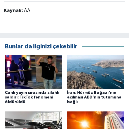
Kaynak:
AA
Bunlar da ilginizi çekebilir
Canlı yayın sırasında silahlı
İran: Hürmüz Boğazı'nın
saldırı: TikTok fenomeni
açılması ABD'nin tutumuna
öldürüldü
bağlı