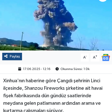
Politika
Sağlık
Spor
Yaşam
Paylaş
-
+
A
A
Çalışma Hayatı
17.06.2025 - 12:16
Okunma Süresi: 1 Dk
Kadın
Xinhua'nın haberine göre Çangdı şehrinin Linci
Yurt
ilçesinde, Shanzou Fireworks şirketine ait havai
fişek fabrikasında dün gündüz saatlerinde
2024 Seçim Sonuçları
meydana gelen patlamanın ardından arama ve
kurtarma çalışmaları sürüyor.