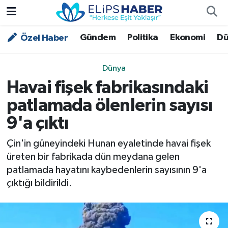
Gündem
Politika
Ekonomi
Dü
Özel Haber
Özel Haber
Nöbetçi Eczaneler
Akademi
Hava Durumu
Dünya
Havai fişek fabrikasındaki
Asayiş
Trafik Durumu
patlamada ölenlerin sayısı
Bilim - Teknoloji
Süper Lig Puan Durumu ve Fikstür
9'a çıktı
Çevre - İklim
Tüm Manşetler
Çin'in güneyindeki Hunan eyaletinde havai fişek
üreten bir fabrikada dün meydana gelen
Dünya
Son Dakika Haberleri
patlamada hayatını kaybedenlerin sayısının 9'a
çıktığı bildirildi.
Kültür - Sanat
Magazin