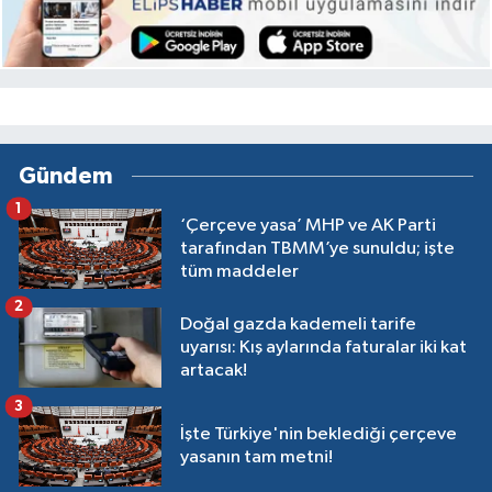
Gündem
1
‘Çerçeve yasa’ MHP ve AK Parti
tarafından TBMM’ye sunuldu; işte
tüm maddeler
2
Doğal gazda kademeli tarife
uyarısı: Kış aylarında faturalar iki kat
artacak!
3
İşte Türkiye'nin beklediği çerçeve
yasanın tam metni!