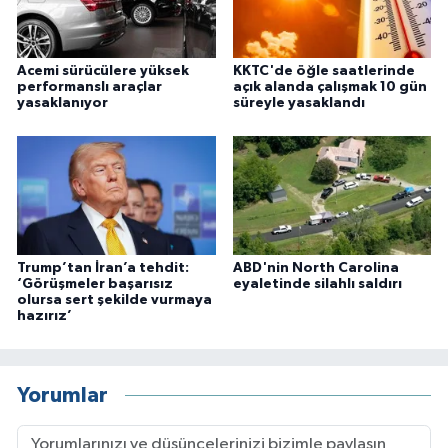
Acemi sürücülere yüksek
KKTC'de öğle saatlerinde
performanslı araçlar
açık alanda çalışmak 10 gün
yasaklanıyor
süreyle yasaklandı
Trump’tan İran’a tehdit:
ABD'nin North Carolina
‘Görüşmeler başarısız
eyaletinde silahlı saldırı
olursa sert şekilde vurmaya
hazırız’
Yorumlar