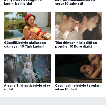
Dünyanın en zengin 10
İşte Türk sinemasının en
kadını belli oldu!
cesur 10 sahnesi!
Güzellikleriyle akıllardan
Tüm dünyanın izlediği en
çıkmayan 10 Türk kadını!
popüler 10 Kore dizisi
Aleyna Tilki jartiyeriyle olay
Cesur sahneleriyle tabuları
oldu!
yıkan 10 dizi!