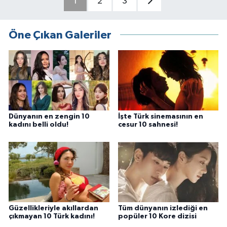
1
2
3
Öne Çıkan Galeriler
Dünyanın en zengin 10
İşte Türk sinemasının en
kadını belli oldu!
cesur 10 sahnesi!
Güzellikleriyle akıllardan
Tüm dünyanın izlediği en
çıkmayan 10 Türk kadını!
popüler 10 Kore dizisi