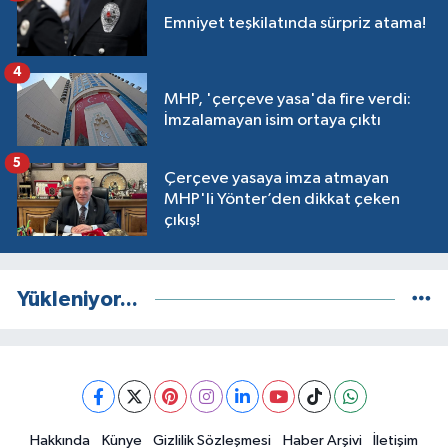
Emniyet teşkilatında sürpriz atama!
4
MHP, 'çerçeve yasa'da fire verdi:
İmzalamayan isim ortaya çıktı
5
Çerçeve yasaya imza atmayan
MHP'li Yönter’den dikkat çeken
çıkış!
Yükleniyor...
Hakkında
Künye
Gizlilik Sözleşmesi
Haber Arşivi
İletişim