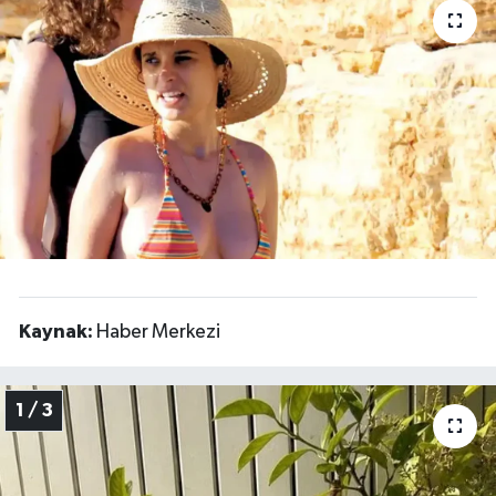
Politika
Sağlık
Spor
Yaşam
Çalışma Hayatı
Kadın
Kaynak:
Haber Merkezi
Yurt
1 / 3
2024 Seçim Sonuçları